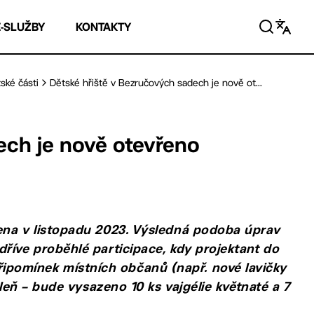
E-SLUŽBY
KONTAKTY
ské části
Dětské hřiště v Bezručových sadech je nově ot...
ech je nově otevřeno
ena v listopadu 2023. Výsledná podoba úprav
říve proběhlé participace, kdy projektant do
pomínek místních občanů (např. nové lavičky
eleň – bude vysazeno 10 ks vajgélie květnaté a 7