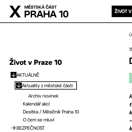
Přejít na hlavní obsah
ŽIVOT V
Ú
1
Život v Praze 10
AKTUÁLNĚ
Přejít na hlavní obsah
Aktuality z městské části
Archiv novinek
R
Kalendář akcí
t
Desítka / Měsíčník Praha 10
O čem se mluví
–
BEZPEČNOST
k