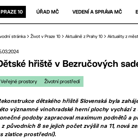
 PRAZE 10
ÚŘAD MČ
VEDENÍ A SPRÁVA MČ
vodní stránka
Život v Praze 10
Aktuálně z Prahy 10
Aktuality z měst
5.03.2024
Dětské hřiště v Bezručových sad
Veřejné prostory
Životní prostředí
ekonstrukce dětského hřiště Slovenská byla zaháj
éto významné vinohradské herní plochy vychází z d
konečné podoby zapracoval maximum podnětů a při
 z původních 8 se jejich počet zvýšil na 11, nová z
s zlatice prostřední).