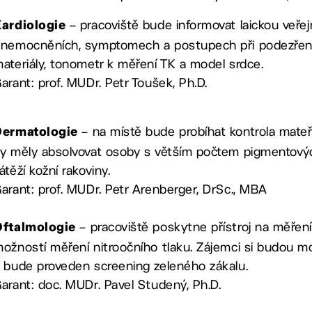
– pracoviště bude informovat laickou veřej
Kardiologie
nemocněních, symptomech a postupech při podezření
ateriály, tonometr k měření TK a model srdce.
arant: prof. MUDr. Petr Toušek, Ph.D.
– na místě bude probíhat kontrola mat
Dermatologie
y měly absolvovat osoby s větším počtem pigmentový
átěží kožní rakoviny.
arant: prof. MUDr. Petr Arenberger, DrSc., MBA
– pracoviště poskytne přístroj na měřen
Oftalmologie
ožností měření nitroočního tlaku. Zájemci si budou mo
 bude proveden screening zeleného zákalu.
arant: doc. MUDr. Pavel Studený, Ph.D.