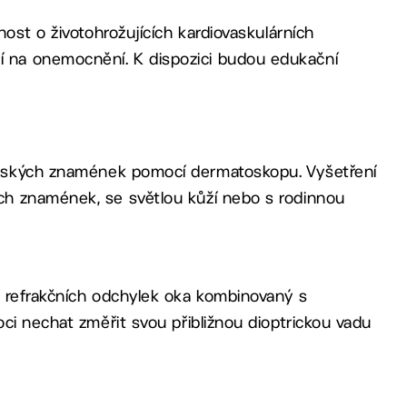
nost o životohrožujících kardiovaskulárních
 na onemocnění. K dispozici budou edukační
eřských znamének pomocí dermatoskopu. Vyšetření
ch znamének, se světlou kůží nebo s rodinnou
í refrakčních odchylek oka kombinovaný s
ci nechat změřit svou přibližnou dioptrickou vadu