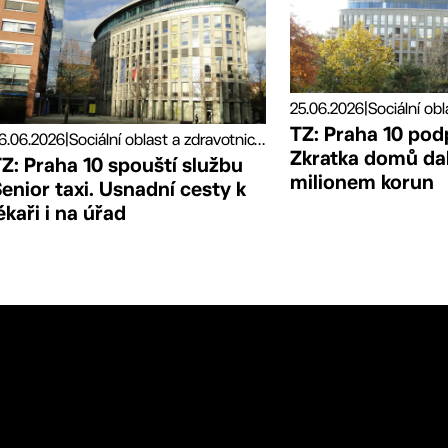
25.06.2026
|
TZ: Praha 10 pod
6.06.2026
|
Sociální oblast a zdravotnictví, Tiskové zprávy
Zkratka domů da
Z: Praha 10 spouští službu
milionem korun
enior taxi. Usnadní cesty k
ékaři i na úřad