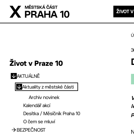
Přejít na hlavní obsah
ŽIVOT V
Ú
3
Život v Praze 10
AKTUÁLNĚ
Přejít na hlavní obsah
Aktuality z městské části
Archiv novinek
V
Kalendář akcí
l
Desítka / Měsíčník Praha 10
p
O čem se mluví
BEZPEČNOST
N