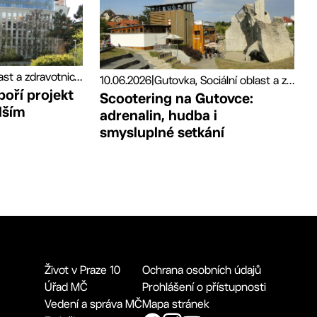
Sociální oblast a zdravotnictví, Tiskové zprávy
10.06.2026
|
Gutovka, Sociální oblast a zdravotnictví, Sport
poří projekt
Scootering na Gutovce:
lším
adrenalin, hudba i
smysluplné setkání
Život v Praze 10
Ochrana osobních údajů
Úřad MČ
Prohlášení o přístupnosti
Vedení a správa MČ
Mapa stránek