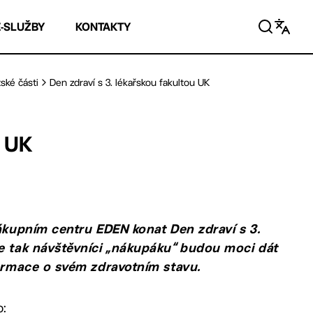
E-SLUŽBY
KONTAKTY
ské části
Den zdraví s 3. lékařskou fakultou UK
u UK
nákupním centru EDEN konat Den zdraví s 3.
se tak návštěvníci „nákupáku“ budou moci dát
formace o svém zdravotním stavu.
o: