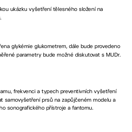
ckou ukázku vyšetření tělesného složení na
.
řena glykémie glukometrem, dále bude provedeno
 Změřené parametry bude možné diskutovat s MUDr.
amu, frekvenci a typech preventivních vyšetření
at samovyšetření prsů na zapůjčeném modelu a
ho sonografického přístroje a fantomu.