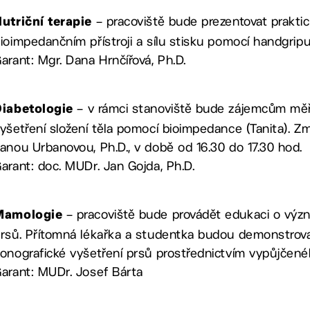
– pracoviště bude prezentovat prakti
utriční terapie
ioimpedančním přístroji a sílu stisku pomocí handgripu
arant: Mgr. Dana Hrnčířová, Ph.D.
– v rámci stanoviště bude zájemcům mě
Diabetologie
yšetření složení těla pomocí bioimpedance (Tanita).
anou Urbanovou, Ph.D., v době od 16.30 do 17.30 hod.
arant: doc. MUDr. Jan Gojda, Ph.D.
– pracoviště bude provádět edukaci o význ
Mamologie
rsů. Přítomná lékařka a studentka budou demonstrov
onografické vyšetření prsů prostřednictvím vypůjčené
arant: MUDr. Josef Bárta