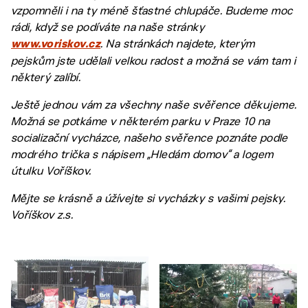
vzpomněli i na ty méně šťastné chlupáče. Budeme moc
rádi, když se podíváte na naše stránky
. Na stránkách najdete, kterým
www.voriskov.cz
pejskům jste udělali velkou radost a možná se vám tam i
některý zalíbí.
Ještě jednou vám za všechny naše svěřence děkujeme.
Možná se potkáme v některém parku v Praze 10 na
socializační vycházce, našeho svěřence poznáte podle
modrého trička s nápisem „Hledám domov“ a logem
útulku Voříškov.
Mějte se krásně a úžívejte si vycházky s vašimi pejsky.
Voříškov z.s.