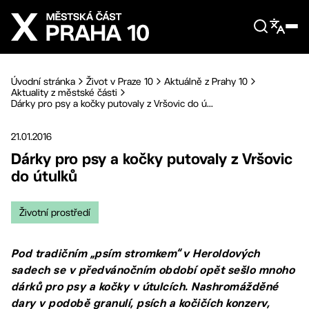
Přejít na hlavní obsah
Úvodní stránka
Život v Praze 10
Aktuálně z Prahy 10
Aktuality z městské části
Dárky pro psy a kočky putovaly z Vršovic do ú...
21.01.2016
Dárky pro psy a kočky putovaly z Vršovic
do útulků
Životní prostředí
Pod tradičním „psím stromkem“ v Heroldových
sadech se v předvánočním období opět sešlo mnoho
dárků pro psy a kočky v útulcích. Nashromážděné
dary v podobě granulí, psích a kočičích konzerv,