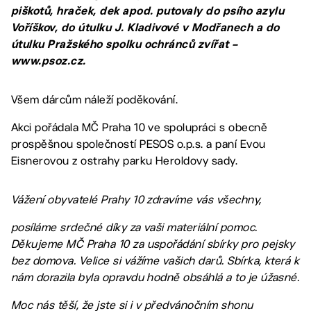
piškotů, hraček, dek apod. putovaly do psího azylu
Voříškov, do útulku J. Kladivové v Modřanech a do
útulku Pražského spolku ochránců zvířat –
www.psoz.cz.
Všem dárcům náleží poděkování.
Akci pořádala MČ Praha 10 ve spolupráci s obecně
prospěšnou společností PESOS o.p.s. a paní Evou
Eisnerovou z ostrahy parku Heroldovy sady.
Vážení obyvatelé Prahy 10 zdravíme vás všechny,
posíláme srdečné díky za vaši materiální pomoc.
Děkujeme MČ Praha 10
za uspořádání sbírky pro pejsky
bez domova. Velice si vážíme vašich darů. Sbírka, která k
nám dorazila byla opravdu hodně obsáhlá a to je úžasné.
Moc nás těší, že jste si i v předvánočním shonu