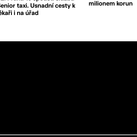
milionem korun
enior taxi. Usnadní cesty k
ékaři i na úřad