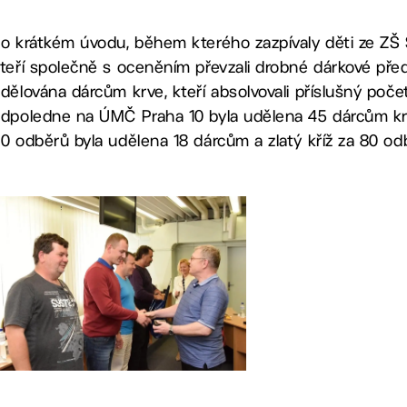
o krátkém úvodu, během kterého zazpívaly děti ze ZŠ 
teří společně s oceněním převzali drobné dárkové pře
dělována dárcům krve, kteří absolvovali příslušný poč
dpoledne na ÚMČ Praha 10 byla udělena 45 dárcům krve
0 odběrů byla udělena 18 dárcům a zlatý kříž za 80 od