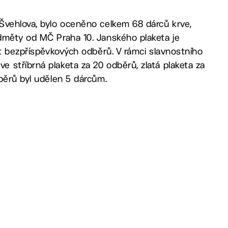
Švehlova, bylo oceněno celkem 68 dárců krve,
dměty od MČ Praha 10. Janského plaketa je
et bezpříspěvkových odběrů. V rámci slavnostního
 stříbrná plaketa za 20 odběrů, zlatá plaketa za
běrů byl udělen 5 dárcům.