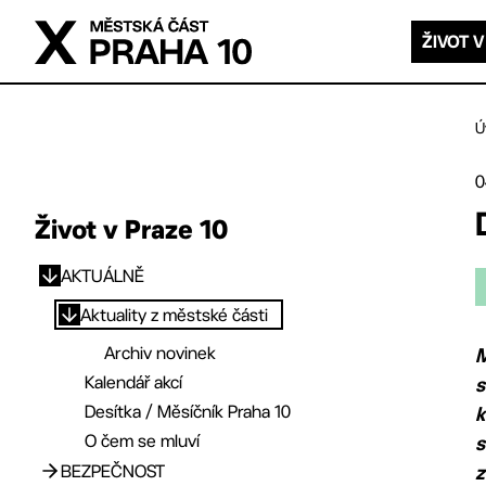
Přejít na hlavní obsah
ŽIVOT V
Ú
0
Život v Praze 10
AKTUÁLNĚ
Přejít na hlavní obsah
Aktuality z městské části
Archiv novinek
M
Kalendář akcí
s
Desítka / Měsíčník Praha 10
k
O čem se mluví
s
BEZPEČNOST
z