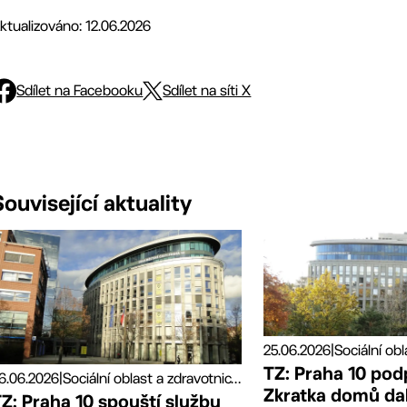
ktualizováno: 12.06.2026
Sdílet na Facebooku
Sdílet na síti X
Související aktuality
25.06.2026
|
TZ: Praha 10 pod
6.06.2026
|
Sociální oblast a zdravotnictví, Tiskové zprávy
Zkratka domů da
Z: Praha 10 spouští službu