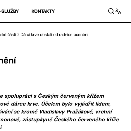
E-SLUŽBY
KONTAKTY
ské části
Dárci krve dostali od radnice ocenění
nění
ve spolupráci s Českým červeným křížem
ové dárce krve. Účelem bylo vyjádřit lidem,
dávání se kromě Vladislavy Pražákové, vrchní
Šimonové, zástupkyně Českého červeného kříže
i.