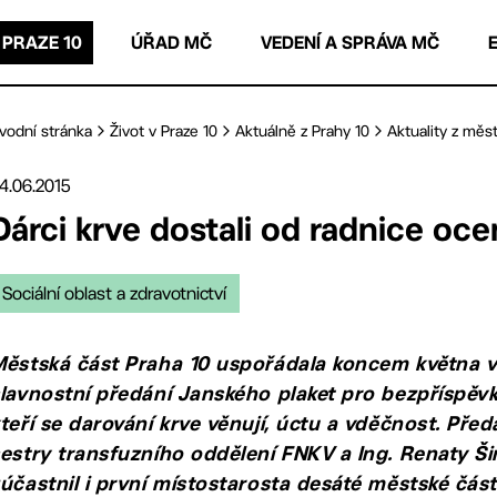
 PRAZE 10
ÚŘAD MČ
VEDENÍ A SPRÁVA MČ
vodní stránka
Život v Praze 10
Aktuálně z Prahy 10
Aktuality z měst
4.06.2015
Dárci krve dostali od radnice oce
Sociální oblast a zdravotnictví
ěstská část Praha 10 uspořádala koncem května 
lavnostní předání Janského plaket pro bezpříspěvk
teří se darování krve věnují, úctu a vděčnost. Pře
estry transfuzního oddělení FNKV a Ing. Renaty 
účastnil i první místostarosta desáté městské část