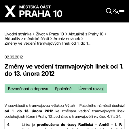
Přejít na hlavní obsah
Úvodní stránka
Život v Praze 10
Aktuálně z Prahy 10
Aktuality z městské části
Archiv novinek
Změny ve vedení tramvajových linek od 1. do 1...
02.02.2012
Změny ve vedení tramvajových linek od 1.
do 13. února 2012
Bezpečnost a doprava
Společně
Územní rozvoj
V souvislosti s tramvajovou výlukou Výtoň – Palackého náměstí dochází
ke změnám vedení tramvajových linek
od 1. do 13. února 2012
obsluhujících i území Prahy 10. Jedná se o tramvajové linky číslo 4, 7 a 24.
Linka je
4
prodloužena do trasy Radlická – Anděl – I. P.