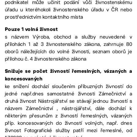
podnikatel může učinit podání vůči živnostenskému
úřadu u kteréhokoli živnostenského úřadu v ČR nebo
prostřednictvím kontaktního místa
Pouze 1 volná živnost
s názvem Výroba, obchod a služby neuvedené v
přílohách 1 až 3 živnostenského zákona, zahrnuje 80
oborů náležejících do volné živnosti, seznam oborů je
přílohou č. 4 živnostenského zákona
Snižuje se počet živností řemeslných, vázaných a
koncesovaných
ke snížení dochází sloučením příbuzných živností do
jedné např.dnes samostatné živnosti Zámečnictví a
druhá živnost Nástrojářství se stávají jednou živností s
názvem Zámečnictví , nástrojářství, dále dochází k
některým přesunům z živností řemeslných, vázaných
příp. koncesovaných do živností volných, např. dnes
živnost Fotografické služby patří mezi řemeslné, od