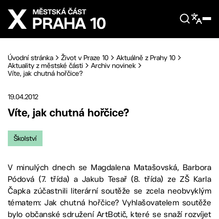
Přejít na hlavní obsah
Úvodní stránka
Život v Praze 10
Aktuálně z Prahy 10
Aktuality z městské části
Archiv novinek
Víte, jak chutná hořčice?
19.04.2012
Víte, jak chutná hořčice?
Školství
V minulých dnech se Magdalena Matašovská, Barbora
Pódová (7. třída) a Jakub Tesař (8. třída) ze ZŠ Karla
Čapka zúčastnili literární soutěže se zcela neobvyklým
tématem: Jak chutná hořčice? Vyhlašovatelem soutěže
bylo občanské sdružení ArtBotič, které se snaží rozvíjet