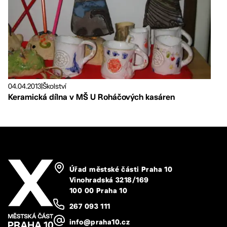
04.04.2013
|
Školství
Keramická dílna v MŠ U Roháčových kasáren
Úřad městské části Praha 10
Vinohradská 3218/169
100 00 Praha 10
267 093 111
info@praha10.cz