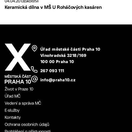
04.04.2013
|
Školství
Keramická dílna v MŠ U Roháčových kasáren
Úřad městské části Praha 10
Vinohradská 3218/169
100 00 Praha 10
267 093 111
info@praha10.cz
Život v Praze 10
Úřad MČ
Vedení a správa MČ
E-služby
Kontakty
Ochrana osobních údajů
Prohlášení o přístupnosti