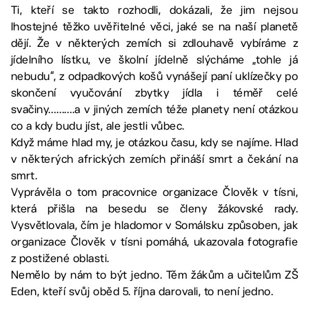
Ti, kteří se takto rozhodli, dokázali, že jim nejsou
lhostejné těžko uvěřitelné věci, jaké se na naší planetě
dějí. Že v některých zemích si zdlouhavě vybíráme z
jídelního lístku, ve školní jídelně slýcháme „tohle já
nebudu“, z odpadkových košů vynášejí paní uklízečky po
skončení vyučování zbytky jídla i téměř celé
svačiny……….a v jiných zemích téže planety není otázkou
co a kdy budu jíst, ale jestli vůbec.
Když máme hlad my, je otázkou času, kdy se najíme. Hlad
v některých afrických zemích přináší smrt a čekání na
smrt.
Vyprávěla o tom pracovnice organizace Člověk v tísni,
která přišla na besedu se členy žákovské rady.
Vysvětlovala, čím je hladomor v Somálsku způsoben, jak
organizace Člověk v tísni pomáhá, ukazovala fotografie
z postižené oblasti.
Nemělo by nám to být jedno. Těm žákům a učitelům ZŠ
Eden, kteří svůj oběd 5. října darovali, to není jedno.