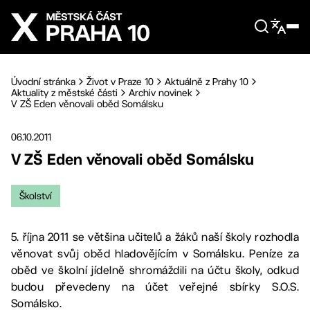
Přejít na hlavní obsah
Úvodní stránka
Život v Praze 10
Aktuálně z Prahy 10
Aktuality z městské části
Archiv novinek
V ZŠ Eden věnovali oběd Somálsku
06.10.2011
V ZŠ Eden věnovali oběd Somálsku
Školství
5. října 2011 se většina učitelů a žáků naší školy rozhodla
věnovat svůj oběd hladovějícím v Somálsku. Peníze za
oběd ve školní jídelně shromáždili na účtu školy, odkud
budou převedeny na účet veřejné sbírky S.O.S.
Somálsko.