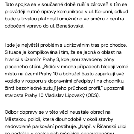
Tato spojka se v současné době ruší a zároveň s tím se
provádějí nutné úpravy komunikace v ul. Korunní, odkud
bude s trvalou platností umožněno ve směru z centra
odbočení vpravo do ul. Benešovská.
I zde je největší problém s udržováním tras pro chodce.
Situace je komplikována i tím, že se jedná o oblast na
hranici s územím Prahy 3, kde jsou zavedeny zóny
placeného stání. „Řidiči v mnoha případech hledají volné
místo na území Prahy 10 a bohužel často zaparkují své
vozidlo v rozporu s dopravními předpisy i na chodníku,
čímž bezohledně zužují jeho průchozí profil,“ upozornil
starosta Prahy 10 Vladislav Lipovský (ODS).
Odbor dopravy se v této věci neustále obrací na
Městskou policii, která dlouhodobě v okolí stavby
nedovolené parkování postihuje. „Např. v Říčanské ulici
se podařilo v posledních měsících nepovolenému