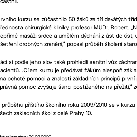
častnil.
rvního kurzu se zúčastnilo 50 žáků ze tří devátých tří
řednosta chirurgické kliniky, profesor MUDr. Robert. „N
epřímé masáži srdce a umělém dýchání z úst do úst, u
šetření drobných zranění,“ popsal průběh školení staro
áci si podle jeho slov také prohlédli sanitní vůz záchr
acientů. „Cílem kurzu je předávat žákům alespoň zákla
 na ochotě pomoci a znalosti základních principů prvn
právná pomoc zvyšuje šanci postiženého na přežití,“ zd
 průběhu příštího školního roku 2009/2010 se v kurzu p
šech základních škol z celé Prahy 10.