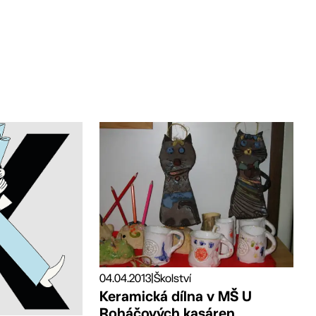
04.04.2013
|
Školství
Keramická dílna v MŠ U
Roháčových kasáren