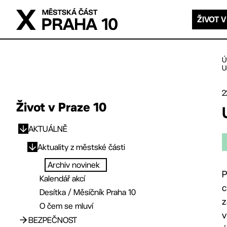
Přejít na hlavní obsah
ŽIVOT V
Ú
U
2
Život v Praze 10
AKTUÁLNĚ
Přejít na hlavní obsah
Aktuality z městské části
Archiv novinek
P
Kalendář akcí
c
Desítka / Měsíčník Praha 10
z
O čem se mluví
v
BEZPEČNOST