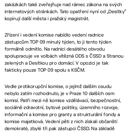
zakázkách také zveřejňuje nad rámec zákona na svých
internetových stránkách. Tato opatření nyní od „Desítky“
kopírují další města i pražský magistrát.
Zřízení i vedení komise nabídlo vedení radnice
zástupcům TOP 09 minulý týden, to ji tento týden
formálně odmítlo. Na radnici desátého obvodu
spolupracuje ve volbách vítězná ODS s ČSSD a Stranou
zelených a Desítkou pro domácí. V opozici je tak
fakticky pouze TOP 09 spolu s KSČM.
Vedle protikorupční komise, o jejímž dalším osudu
nebylo zatím rozhodnuto, je v Praze 10 dalších osm
komisí. Patří mezi ně komise vzdělávací, bezpečnostní,
sociálně-zdravotní, bytové politiky, územního rozvoje,
informační a komise pro granty a strukturální fondy a
komise majetková. Vedení pěti z nich získali občanští
demokraté, zbylé tři pak zástupci ČSSD. Na základě