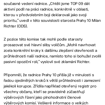
současné vedení radnice. „Chtěli jsme TOP 09 dát
aktivní podíl na práci radnice, konkrétně v oblasti,
kterou v předvolebním boji deklarovali jako svoji
prioritu,“ uvedl v této souvislosti starosta Prahy 10 Milan
Richter (ODS).
Z pozice této komise tak mohli podle starosty
prosazovat své hlavní sliby voličům. „Mohli navrhovat
zcela konkrétní kroky k dalšímu zlepšení otevřenosti a
průhlednosti naší radnice, namísto toho si bohužel zvolili
pasivní opoziční roli,“ vyslovil své zklamání Richter.
Připomněl, že radnice Prahy 10 přišla již v minulosti s
řadou ojedinělých kroků k větší průhlednosti i zamezení
jakékoli korupce. Zřídila například otevřený registr pro
všechny občany, kteří se pravidelně zúčastňují
výběrových řízení jako plnohodnotní členové
výběrových komisí. Veškeré informace o velkých