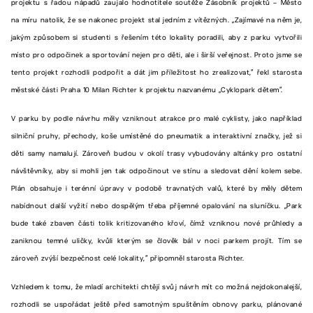
projektu s řadou nápadů zaujalo hodnotitele soutěže Zásobník projektů – Město
na míru natolik, že se nakonec projekt stal jedním z vítězných. „Zajímavé na něm je,
jakým způsobem si studenti s řešením této lokality poradili, aby z parku vytvořili
místo pro odpočinek a sportování nejen pro děti, ale i širší veřejnost. Proto jsme se
tento projekt rozhodli podpořit a dát jim příležitost ho zrealizovat,“ řekl starosta
městské části Praha 10 Milan Richter k projektu nazvanému „Cyklopark dětem“.
V parku by podle návrhu měly vzniknout atrakce pro malé cyklisty, jako například
silniční pruhy, přechody, koše umístěné do pneumatik a interaktivní značky, jež si
děti samy namalují. Zároveň budou v okolí trasy vybudovány altánky pro ostatní
návštěvníky, aby si mohli jen tak odpočinout ve stínu a sledovat dění kolem sebe.
Plán obsahuje i terénní úpravy v podobě travnatých valů, které by měly dětem
nabídnout další vyžití nebo dospělým třeba příjemné opalování na sluníčku. „Park
bude také zbaven části tolik kritizovaného křoví, čímž vzniknou nové průhledy a
zaniknou temné uličky, kvůli kterým se člověk bál v noci parkem projít. Tím se
zároveň zvýší bezpečnost celé lokality,“ připomněl starosta Richter.
Vzhledem k tomu, že mladí architekti chtějí svůj návrh mít co možná nejdokonalejší,
rozhodli se uspořádat ještě před samotným spuštěním obnovy parku, plánované