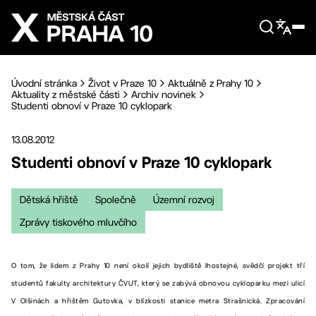
Přejít na hlavní obsah
Úvodní stránka
Život v Praze 10
Aktuálně z Prahy 10
Aktuality z městské části
Archiv novinek
Studenti obnoví v Praze 10 cyklopark
13.08.2012
Studenti obnoví v Praze 10 cyklopark
Dětská hřiště
Společně
Územní rozvoj
Zprávy tiskového mluvčího
O tom, že lidem z Prahy 10 není okolí jejich bydliště lhostejné, svědčí projekt tří
studentů fakulty architektury ČVUT, který se zabývá obnovou cykloparku mezi ulicí
V Olšinách a hřištěm Gutovka, v blízkosti stanice metra Strašnická. Zpracování