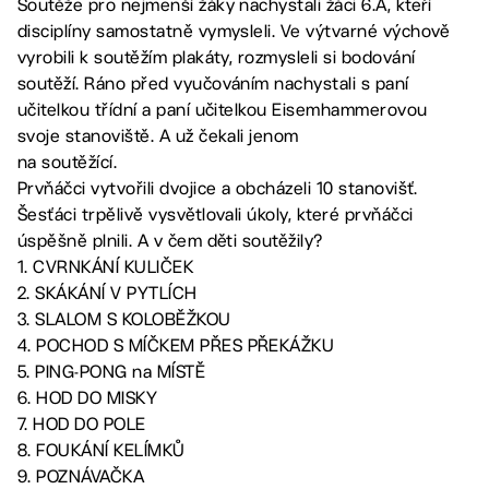
Soutěže pro nejmenší žáky nachystali žáci 6.A, kteří
disciplíny samostatně vymysleli. Ve výtvarné výchově
vyrobili k soutěžím plakáty, rozmysleli si bodování
soutěží. Ráno před vyučováním nachystali s paní
učitelkou třídní a paní učitelkou Eisemhammerovou
svoje stanoviště. A už čekali jenom
na soutěžící.
Prvňáčci vytvořili dvojice a obcházeli 10 stanovišť.
Šesťáci trpělivě vysvětlovali úkoly, které prvňáčci
úspěšně plnili. A v čem děti soutěžily?
1. CVRNKÁNÍ KULIČEK
2. SKÁKÁNÍ V PYTLÍCH
3. SLALOM S KOLOBĚŽKOU
4. POCHOD S MÍČKEM PŘES PŘEKÁŽKU
5. PING-PONG na MÍSTĚ
6. HOD DO MISKY
7. HOD DO POLE
8. FOUKÁNÍ KELÍMKŮ
9. POZNÁVAČKA