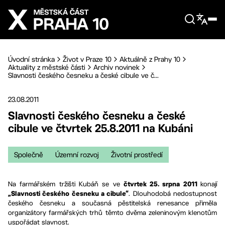
Přejít na hlavní obsah
Úvodní stránka
Život v Praze 10
Aktuálně z Prahy 10
Aktuality z městské části
Archiv novinek
Slavnosti českého česneku a české cibule ve č...
23.08.2011
Slavnosti českého česneku a české
cibule ve čtvrtek 25.8.2011 na Kubáni
Společně
Územní rozvoj
Životní prostředí
Na farmářském tržišti Kubáň se ve
konají
čtvrtek 25. srpna 2011
. Dlouhodobá nedostupnost
„Slavnosti českého česneku a cibule“
českého česneku a současná pěstitelská renesance přiměla
organizátory farmářských trhů těmto dvěma zeleninovým klenotům
uspořádat slavnost.