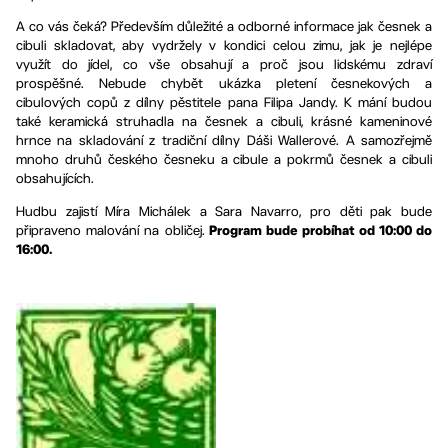
A co vás čeká? Především důležité a odborné informace jak česnek a
cibuli skladovat, aby vydržely v kondici celou zimu, jak je nejlépe
využít do jídel, co vše obsahují a proč jsou lidskému zdraví
prospěšné. Nebude chybět ukázka pletení česnekových a
cibulových copů z dílny pěstitele pana Filipa Jandy. K mání budou
také keramická struhadla na česnek a cibuli, krásné kameninové
hrnce na skladování z tradiční dílny Dáši Wallerové. A samozřejmě
mnoho druhů českého česneku a cibule a pokrmů česnek a cibuli
obsahujících.
Hudbu zajistí Míra Michálek a Sara Navarro, pro děti pak bude
připraveno malování na obličej.
Program bude probíhat od 10:00 do
16:00.