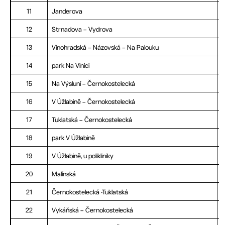
11
Janderova
12
Strnadova – Vydrova
13
Vinohradská – Názovská – Na Palouku
14
park Na Vinici
15
Na Výsluní – Černokostelecká
16
V Úžlabině – Černokostelecká
17
Tuklatská – Černokostelecká
18
park V Úžlabině
19
V Úžlabině, u polikliniky
20
Malínská
21
Černokostelecká -Tuklatská
22
Vykáňská – Černokostelecká