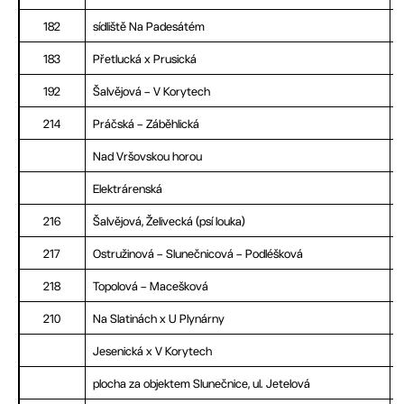
182
sídliště Na Padesátém
183
Přetlucká x Prusická
192
Šalvějová – V Korytech
214
Práčská – Záběhlická
Nad Vršovskou horou
Elektrárenská
216
Šalvějová, Želivecká (psí louka)
217
Ostružinová – Slunečnicová – Podléšková
218
Topolová – Macešková
210
Na Slatinách x U Plynárny
Jesenická x V Korytech
plocha za objektem Slunečnice, ul. Jetelová