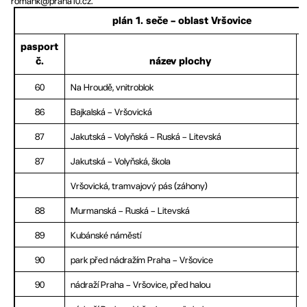
romank@praha10.cz.
plán 1. seče – oblast Vršovice
pasport
č.
název plochy
60
Na Hroudě, vnitroblok
86
Bajkalská – Vršovická
87
Jakutská – Volyňská – Ruská – Litevská
87
Jakutská – Volyňská, škola
Vršovická, tramvajový pás (záhony)
88
Murmanská – Ruská – Litevská
89
Kubánské náměstí
90
park před nádražím Praha – Vršovice
90
nádraží Praha – Vršovice, před halou