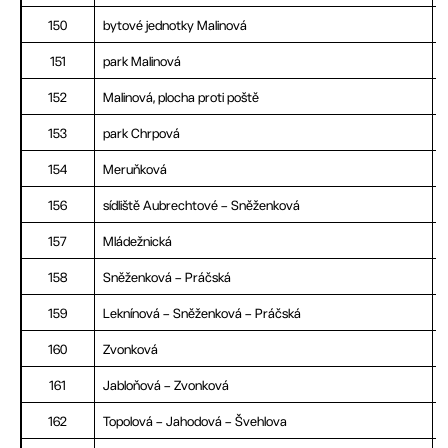
150
bytové jednotky Malinová
151
park Malinová
152
Malinová, plocha proti poště
153
park Chrpová
154
Meruňková
156
sídliště Aubrechtové – Sněženková
157
Mládežnická
158
Sněženková – Práčská
159
Leknínová – Sněženková – Práčská
160
Zvonková
161
Jabloňová – Zvonková
162
Topolová – Jahodová – Švehlova