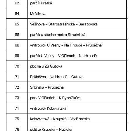
62
parčík Krátká
64
Mrštíkova
65
Vešínova – Starostrašnická – Saratovská
66
parčík u stanice metra Strašnická
68
vnitroblok U Vesny – Na Hroudě – Průběžná
69
parčík U Vesny – V Olšinách – Na Hroudě
70
plocha u ZŠ Gutova
71
Průběžná – Na Hroudě – Gutova
72
Srbinská – Průběžná
73
park V Olšinách – K Rybníčkům
74
vnitroblok Kolovratská
75
Kolovratská – Krupská – Voděradská
76
sídliště Krupská – Nučická