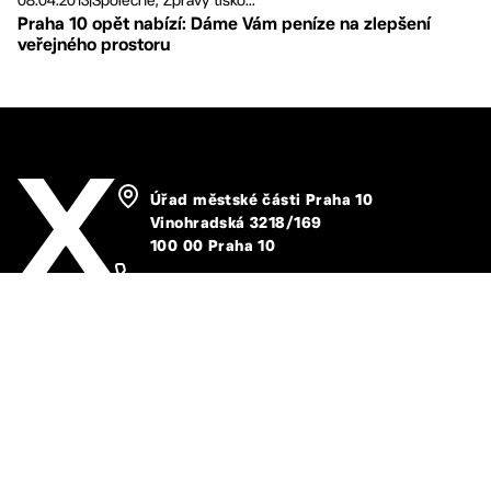
08.04.2013
|
Společně, Zprávy tisko...
Praha 10 opět nabízí: Dáme Vám peníze na zlepšení
veřejného prostoru
Úřad městské části Praha 10
Vinohradská 3218/169
100 00 Praha 10
267 093 111
info@praha10.cz
Život v Praze 10
Úřad MČ
Vedení a správa MČ
E-služby
Kontakty
Ochrana osobních údajů