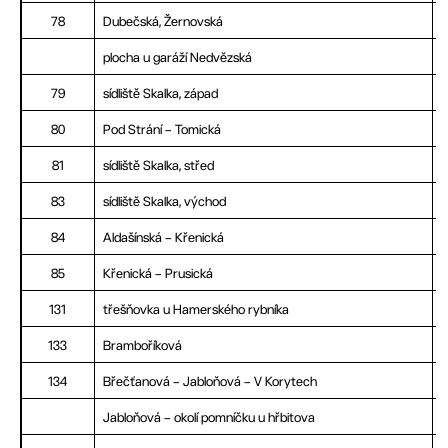
78
Dubečská, Žernovská
plocha u garáží Nedvězská
79
sídliště Skalka, západ
80
Pod Strání – Tomická
81
sídliště Skalka, střed
83
sídliště Skalka, východ
84
Aldašínská – Křenická
85
Křenická – Prusická
131
třešňovka u Hamerského rybníka
133
Bramboříková
134
Břečťanová – Jabloňová – V Korytech
Jabloňová – okolí pomníčku u hřbitova