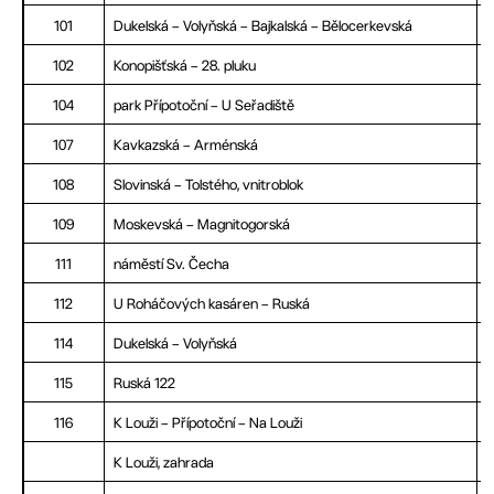
101
Dukelská – Volyňská – Bajkalská – Bělocerkevská
102
Konopišťská – 28. pluku
104
park Přípotoční – U Seřadiště
107
Kavkazská – Arménská
108
Slovinská – Tolstého, vnitroblok
109
Moskevská – Magnitogorská
111
náměstí Sv. Čecha
112
U Roháčových kasáren – Ruská
114
Dukelská – Volyňská
115
Ruská 122
116
K Louži – Přípotoční – Na Louži
K Louži, zahrada