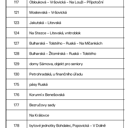
117
Oblouková – Vršovická – Na Louži – Přípotoční
121
Moskevská – Vršovická
123
Jakutská – Litevská
124
Na Stezce – Litevská, vnitroblok
127
Bulharská – Tolstého – Ruská – Na Míčankách
128
Bulharská – Žitomírská – Ruská – Tolstého
129
domy Sámova, objekt pro seniory
130
Petrohradská, u finančního úřadu
175
pásy Ruská
176
Korunní x Benešovská
177
Bezručovy sady
Na Královce
178
bytové jednotky Bohdalec, Popovická – V Dolině