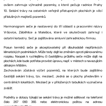
ovšem zahrnuje výhradně pozemky, o které pečuje radnice Prahy
10. Sekání trávy na ostatních veřejně přístupných plochách je věcí
příslušných majitelů pozemků.
Harmonogram seče je nastavený do tří oblastí s pracovními názvy
Vršovice, Záběhlice a Malešice, které ve skutečnosti zahrnují i
ostatní katastry. Seč je zajišťována smluvní zahradnickou firmou.
Posun termínů seče je akceptovatelný při dlouhodobě nepříznivých
klimatických podmínkách. Může tedy dojít ke změnám oproti plánovanému
rozpisu. Naopak k rychlejšímu či častějšímu průběhu seče může dojít na
plochách, kde bude potřeba provést úpravu, např. v místech s navazujícím
dětským hřištěm.
Zachováván zůstává výčet pozemků, na kterých bude zajištěno
častější sekání trávy, tzv. meziseč. Jedná se o plochy především v
centrálních lokalitách. Meziseč je v přiložených tabulkách vyznačena
zvlášť.
Podněty a dotazy týkající se sekání trávy je možné sdělovat na telefonní
číslo 267 093 365 nebo elektronickou poštou na adresu