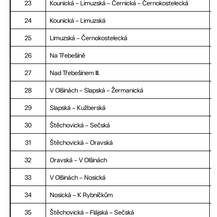
23
Kounická – Limuzská – Černická – Černokostelecká
24
Kounická – Limuzská
25
Limuzská – Černokostelecká
26
Na Třebešíně
27
Nad Třebešínem III.
28
V Olšinách – Slapská – Žermanická
29
Slapská – Kužberská
30
Štěchovická – Sečská
31
Štěchovická – Oravská
32
Oravská – V Olšinách
33
V Olšinách – Nosická
34
Nosická – K Rybníčkům
35
Štěchovická – Flájská – Sečská