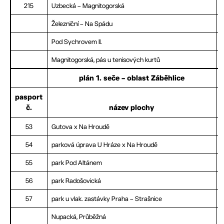
215
Uzbecká – Magnitogorská
Železniční – Na Spádu
Pod Sychrovem ll.
Magnitogorská, pás u tenisových kurtů
plán 1. seče – oblast Záběhlice
pasport
č.
název plochy
53
Gutova x Na Hroudě
54
parková úprava U Hráze x Na Hroudě
55
park Pod Altánem
56
park Radošovická
57
park u vlak. zastávky Praha – Strašnice
Nupacká, Průběžná