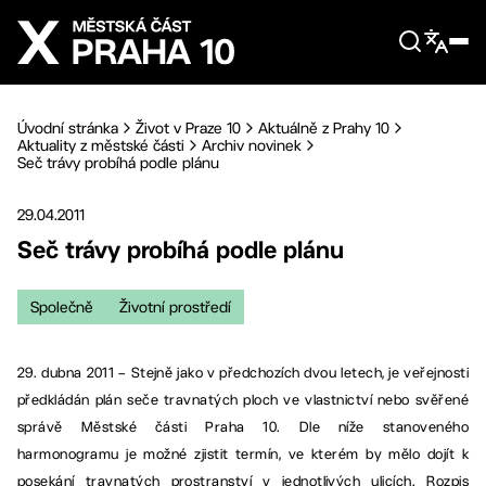
Přejít na hlavní obsah
Úvodní stránka
Život v Praze 10
Aktuálně z Prahy 10
Aktuality z městské části
Archiv novinek
Seč trávy probíhá podle plánu
29.04.2011
Seč trávy probíhá podle plánu
Společně
Životní prostředí
29. dubna 2011 – Stejně jako v předchozích dvou letech, je veřejnosti
předkládán plán seče travnatých ploch ve vlastnictví nebo svěřené
správě Městské části Praha 10. Dle níže stanoveného
harmonogramu je možné zjistit termín, ve kterém by mělo dojít k
posekání travnatých prostranství v jednotlivých ulicích. Rozpis