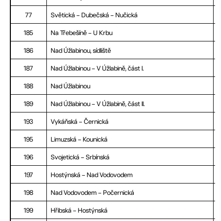
77
Světická – Dubečská – Nučická
185
Na Třebešíně – U Krbu
186
Nad Úžlabinou, sídliště
187
Nad Úžlabinou – V Úžlabině, část I.
188
Nad Úžlabinou
189
Nad Úžlabinou – V Úžlabině, část II.
193
Vykáňská – Černická
195
Limuzská – Kounická
196
Svojetická – Srbínská
197
Hostýnská – Nad Vodovodem
198
Nad Vodovodem – Počernická
199
Hřibská – Hostýnská