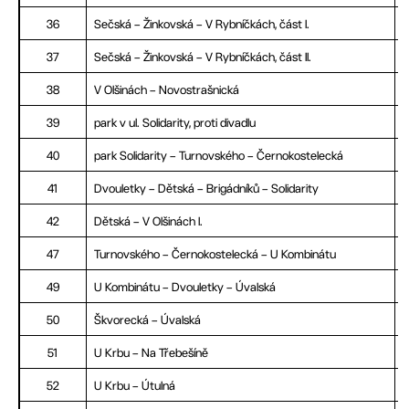
36
Sečská – Žinkovská – V Rybníčkách, část I.
37
Sečská – Žinkovská – V Rybníčkách, část II.
38
V Olšinách – Novostrašnická
39
park v ul. Solidarity, proti divadlu
40
park Solidarity – Turnovského – Černokostelecká
41
Dvouletky – Dětská – Brigádníků – Solidarity
42
Dětská – V Olšinách I.
47
Turnovského – Černokostelecká – U Kombinátu
49
U Kombinátu – Dvouletky – Úvalská
50
Škvorecká – Úvalská
51
U Krbu – Na Třebešíně
52
U Krbu – Útulná