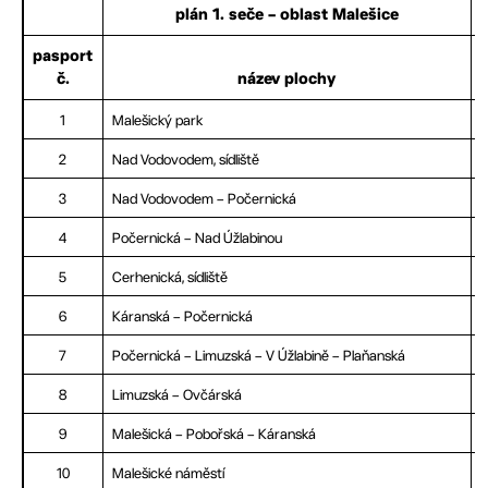
plán 1. seče – oblast Malešice
pasport
č.
název plochy
1
Malešický park
2
Nad Vodovodem, sídliště
3
Nad Vodovodem – Počernická
4
Počernická – Nad Úžlabinou
5
Cerhenická, sídliště
6
Káranská – Počernická
7
Počernická – Limuzská – V Úžlabině – Plaňanská
8
Limuzská – Ovčárská
9
Malešická – Pobořská – Káranská
10
Malešické náměstí