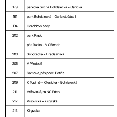
179
parková plocha Bohdalecká – Osnická
191
park Bohdalecká – Osnická, část II.
194
Heroldovy sady
202
park Rapid
pás Ruská – V Olšinách
203
Sobotecká – Hradešínská
205
V Předpolí
207
Sámova, pás podél Botiče
209
K Topírně – Křeslická – Bohdalecká
211
Vršovická, za NC Eden
212
Vršovická – Kirgizská
213
Kirgizská