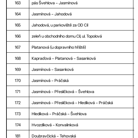
163
pás Švehlova – Jasmínová
164
Jasmínová – Jahodová
165
Jahodová, u parkoviště za OD Cíl
166
zeleň u obchodního domu Cíl, ul. Topolová
167
Platanová (u dopravního hřiště)
168
Kapraďová – Platanová – Sasanková
169
Jasmínová – Sasanková
170
Jasmínová – Práčská
171
Jasmínová – Přesličková – Švehlova
172
Jasmínová – Přesličková – Hledíková – Práčská
173
Hledíková – Práčská – Švehlova
174
Hvozdíková – Konvalinková
181
Doubravčická – Tehovská