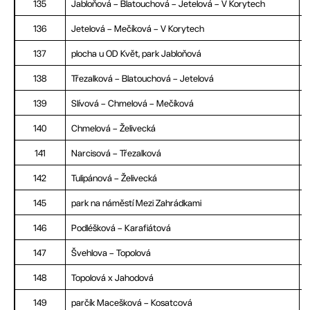
135
Jabloňová – Blatouchová – Jetelová – V Korytech
136
Jetelová – Mečíková – V Korytech
137
plocha u OD Květ, park Jabloňová
138
Třezalková – Blatouchová – Jetelová
139
Slívová – Chmelová – Mečíková
140
Chmelová – Želivecká
141
Narcisová – Třezalková
142
Tulipánová – Želivecká
145
park na náměstí Mezi Zahrádkami
146
Podléšková – Karafiátová
147
Švehlova – Topolová
148
Topolová x Jahodová
149
parčík Macešková – Kosatcová