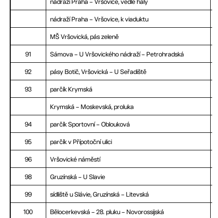
nádraží Praha – Vršovice, vedle haly
nádraží Praha – Vršovice, k viaduktu
MŠ Vršovická, pás zeleně
91
Sámova – U Vršovického nádraží – Petrohradská
92
pásy Botič, Vršovická – U Seřadiště
93
parčík Krymská
Krymská – Moskevská, proluka
94
parčík Sportovní – Oblouková
95
parčík v Přípotoční ulici
96
Vršovické náměstí
98
Gruzínská – U Slavie
99
sídliště u Slávie, Gruzínská – Litevská
100
Bělocerkevská – 28. pluku – Novorossijská