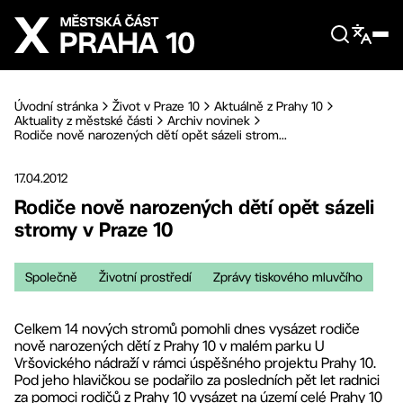
Přejít na hlavní obsah
Úvodní stránka
Život v Praze 10
Aktuálně z Prahy 10
Aktuality z městské části
Archiv novinek
Rodiče nově narozených dětí opět sázeli strom...
17.04.2012
Rodiče nově narozených dětí opět sázeli
stromy v Praze 10
Společně
Životní prostředí
Zprávy tiskového mluvčího
Celkem 14 nových stromů pomohli dnes vysázet rodiče
nově narozených dětí z Prahy 10 v malém parku U
Vršovického nádraží v rámci úspěšného projektu Prahy 10.
Pod jeho hlavičkou se podařilo za posledních pět let radnici
za pomoci rodičů z Prahy 10 vysázet na území celé Prahy 10