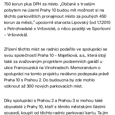
750 korun plus DPH za místo. „Občané s trvalým
pobytem na území Prahy 10 budou mít možnost si na
těchto parkovištích pronajmout místo za pouhých 450
korun za měsíc,“ upozornil starosta Lipovský (od 1.7.2010
v Petrohradské x Vršovické, o něco později ve Sportovní
– Vršovická).
Zřízení těchto míst se radnici podařilo ve spolupráci se
svou společností Praha 10 – Majetková, a.s., která stojí
také za zvažovaným projektem podzemních garáží u
ulice Francouzská na Vinohradech. Memorandum o
spolupráci na tomto projektu nedávno podepsala právě
Praha 10 s Prahou 2. Do budoucna by zde mohlo
vziknout až 300 nových parkovacích míst.
Díky spolupráci s Prahou 2 a Prahou 3 si mohou také
obyvatelé z Prahy 10, kteří s těmito městskými částmi
sousedí, koupit od těchto radnic parkovací kartu. Ta jim