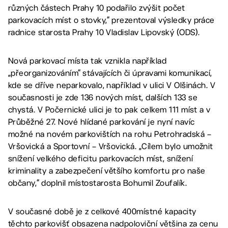
různých částech Prahy 10 podařilo zvýšit počet
parkovacích míst o stovky,“ prezentoval výsledky práce
radnice starosta Prahy 10 Vladislav Lipovský (ODS).
Nová parkovací místa tak vznikla například
„přeorganizováním“ stávajících či úpravami komunikací,
kde se dříve neparkovalo, například v ulici V Olšinách. V
současnosti je zde 136 nových míst, dalších 133 se
chystá. V Počernické ulici je to pak celkem 111 míst a v
Průběžné 27. Nové hlídané parkování je nyní navíc
možné na novém parkovištích na rohu Petrohradská –
Vršovická a Sportovní – Vršovická. „Cílem bylo umožnit
snížení velkého deficitu parkovacích míst, snížení
kriminality a zabezpečení většího komfortu pro naše
občany,“ doplnil místostarosta Bohumil Zoufalík.
V současné době je z celkové 400místné kapacity
těchto parkovišť obsazena nadpoloviční většina za cenu