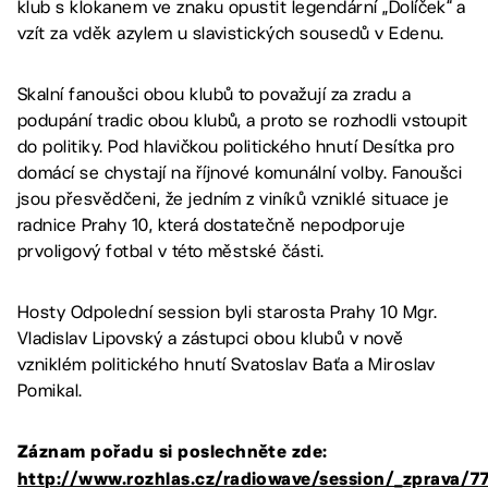
klub s klokanem ve znaku opustit legendární „Dolíček“ a
vzít za vděk azylem u slavistických sousedů v Edenu.
Skalní fanoušci obou klubů to považují za zradu a
podupání tradic obou klubů, a proto se rozhodli vstoupit
do politiky. Pod hlavičkou politického hnutí Desítka pro
domácí se chystají na říjnové komunální volby. Fanoušci
jsou přesvědčeni, že jedním z viníků vzniklé situace je
radnice Prahy 10, která dostatečně nepodporuje
prvoligový fotbal v této městské části.
Hosty Odpolední session byli starosta Prahy 10 Mgr.
Vladislav Lipovský a zástupci obou klubů v nově
vzniklém politického hnutí Svatoslav Baťa a Miroslav
Pomikal.
Záznam pořadu si poslechněte zde:
http://www.rozhlas.cz/radiowave/session/_zprava/7