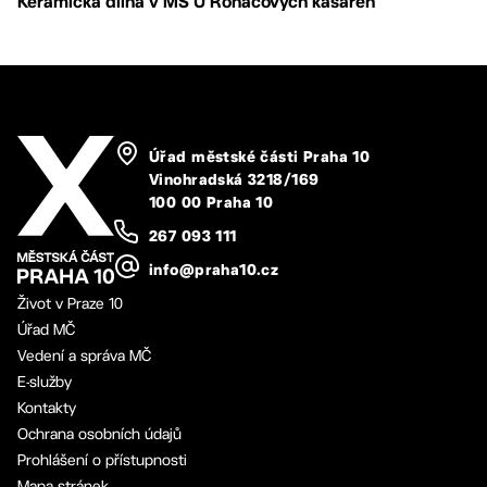
Keramická dílna v MŠ U Roháčových kasáren
Úřad městské části Praha 10
Vinohradská 3218/169
100 00 Praha 10
267 093 111
info@praha10.cz
Život v Praze 10
Úřad MČ
Vedení a správa MČ
E-služby
Kontakty
Ochrana osobních údajů
Prohlášení o přístupnosti
Mapa stránek