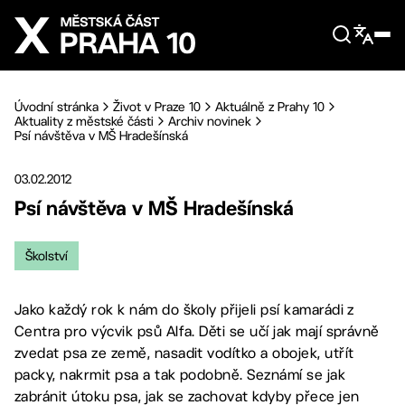
Přejít na hlavní obsah
Úvodní stránka
Život v Praze 10
Aktuálně z Prahy 10
Aktuality z městské části
Archiv novinek
Psí návštěva v MŠ Hradešínská
03.02.2012
Psí návštěva v MŠ Hradešínská
Školství
Jako každý rok k nám do školy přijeli psí kamarádi z
Centra pro výcvik psů Alfa. Děti se učí jak mají správně
zvedat psa ze země, nasadit vodítko a obojek, utřít
packy, nakrmit psa a tak podobně. Seznámí se jak
zabránit útoku psa, jak se zachovat kdyby přece jen