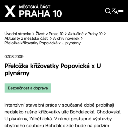
Přejít na hlavní obsah
Úvodní stránka
Život v Praze 10
Aktuálně z Prahy 10
Aktuality z městské části
Archiv novinek
Přeložka křižovatky Popovická x U plynárny
07.08.2009
Přeložka křižovatky Popovická x U
plynárny
Bezpečnost a doprava
Intenzivní stavební práce v současné době probíhají
nedaleko rušné křižovatky ulic Bohdalecká, Chodovská,
U plynárny, Záběhlická. V rámci postupné výstavby
obytného souboru Bohdalec zde bude na podzim