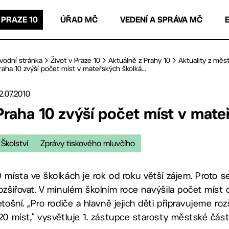
 PRAZE 10
ÚŘAD MČ
VEDENÍ A SPRÁVA MČ
vodní stránka
Život v Praze 10
Aktuálně z Prahy 10
Aktuality z měst
raha 10 zvýší počet míst v mateřských školká...
2.07.2010
Praha 10 zvýší počet míst v mate
Školství
Zprávy tiskového mluvčího
 místa ve školkách je rok od roku větší zájem. Proto 
ozšiřovat. V minulém školním roce navýšila počet míst o 
etošní. „Pro rodiče a hlavně jejich děti připravujeme r
20 míst,“ vysvětluje 1. zástupce starosty městské část