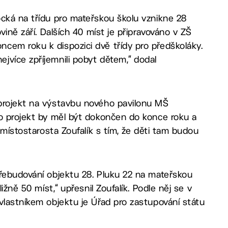
ocká na třídu pro mateřskou školu vznikne 28
vině září. Dalších 40 míst je připravováno v ZŠ
cem roku k dispozici dvě třídy pro předškoláky.
jvíce zpříjemnili pobyt dětem,“ dodal
 projekt na výstavbu nového pavilonu MŠ
to projekt by měl být dokončen do konce roku a
 místostarosta Zoufalík s tím, že děti tam budou
přebudování objektu 28. Pluku 22 na mateřskou
ižně 50 míst,“ upřesnil Zoufalík. Podle něj se v
vlastníkem objektu je Úřad pro zastupování státu