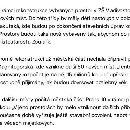
 rámci rekonstrukce vybraných prostor v ZŠ Vladivost
ových míst. Do této třídy by měly děti nastoupit v polo
akutská, kde budou po dokončení stavebních úprav kon
Prostory budou také nově vybaveny tak, abychom co ne
ístostarosta Zoufalík.
romě rekonstrukcí už městská část nechala připravit
agnitogorská, kde vznikne další 50 nových míst. „Ten
lánovaný rozpočet je na něj 15 milionů korun,“ upřesnil
ostupně přijímány, jak budou dovršovat potřebný věk.
 dalšími místy počítá městská část Praha 10 v rámci 
kolu. „V jeho prostorách by mělo vzniknout dalších přibl
oučasné době vyřizuje ještě stavební povolení, neboť 
e věcech majetkových.