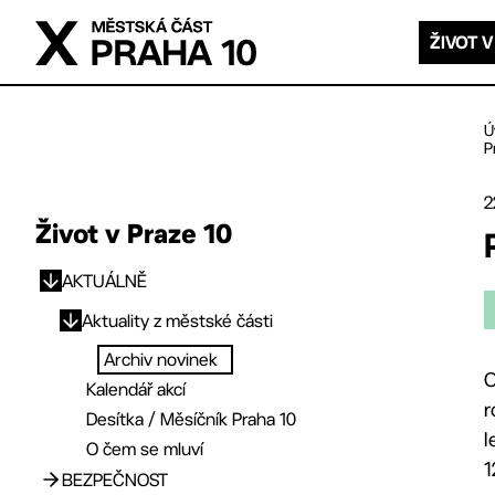
Přejít na hlavní obsah
ŽIVOT V
Ú
P
2
Život v Praze 10
AKTUÁLNĚ
Přejít na hlavní obsah
Aktuality z městské části
Archiv novinek
O
Kalendář akcí
r
Desítka / Měsíčník Praha 10
l
O čem se mluví
1
BEZPEČNOST