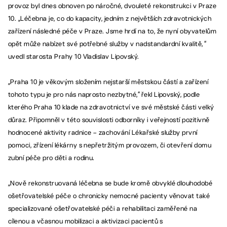
provoz byl dnes obnoven po náročné, dvouleté rekonstrukci v Praze
10. „Léčebna je, co do kapacity, jedním z největších zdravotnických
zařízení následné péče v Praze. Jsme hrdí na to, že nyní obyvatelům
opět může nabízet své potřebné služby v nadstandardní kvalitě, “
uvedl starosta Prahy 10 Vladislav Lipovský.
„Praha 10 je věkovým složením nejstarší městskou částí a zařízení
tohoto typu je pro nás naprosto nezbytné,“ řekl Lipovský, podle
kterého Praha 10 klade na zdravotnictví ve své městské části velký
důraz. Připomněl v této souvislosti odborníky i veřejností pozitivně
hodnocené aktivity radnice – zachování Lékařské služby první
pomoci, zřízení lékárny s nepřetržitým provozem, či otevření domu
zubní péče pro děti a rodinu.
„Nově rekonstruovaná léčebna se bude kromě obvyklé dlouhodobé
ošetřovatelské péče o chronicky nemocné pacienty věnovat také
specializované ošetřovatelské péči a rehabilitaci zaměřené na
cílenou a včasnou mobilizaci a aktivizaci pacientů s