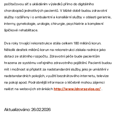
počítačovou síť s ukládáním výsledků přímo do digitálního
chorobopisů jednotlivých pacientů. V blízké době budou zdravotní
služby rozšířeny i o ambulantní a konsiliární služby v oblasti geriatrie,
interny, gynekologie, urologie, chirurgie, psychiatrie a komplexní
špičkové rehabilitace.
Dva roky trvající rekonstrukce stála celkem 180 miliónů korun.
Několik desítek miliónů korun na rekonstrukci získala radnice jako
dotaci ze státního rozpočtu. Zdravotní péče bude pacientům
hrazena ze systému veřejného zdravotního pojištění. Pacienti budou
mít i možnost si připlatit za nadstandardní služby, jako je umístění v
nadstandardních pokojích, využití bezdrátového internetu, televize
na pokoji apod. Podrobnější informace o léčebně mohou zájemci
nalézt na webových stránkách
.
http://www.ldnvrsovice.cz/
Aktualizováno: 26.02.2026