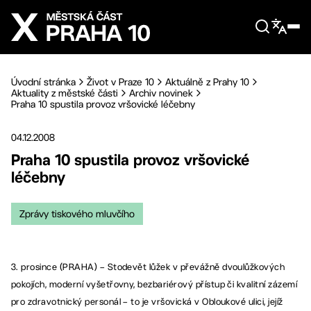
Přejít na hlavní obsah
Úvodní stránka
Život v Praze 10
Aktuálně z Prahy 10
Aktuality z městské části
Archiv novinek
Praha 10 spustila provoz vršovické léčebny
04.12.2008
Praha 10 spustila provoz vršovické
léčebny
Zprávy tiskového mluvčího
3. prosince (PRAHA) – Stodevět lůžek v převážně dvoulůžkových
pokojích, moderní vyšetřovny, bezbariérový přístup či kvalitní zázemí
pro zdravotnický personál – to je vršovická v Obloukové ulici, jejíž