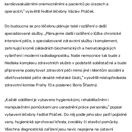
kardiovaskulárními onemocněními a pacientů po úrazech a
operacích,“ vysvětlil ředitel léčebny Václav Ptáček.
Do budoucna se pro léčebnu plánuje také rozšíření o další
specializované služby. „Plánujeme další rozšíření o lůžka chronické
intenzivní péče, o specializované zdravotní služby i komplement,
zahrnující kromě základních biochemických a hematologických
vyšetření i moderní radiodiagnostiku. Naše nemocnice tak bude z
hlediska komplexu zdravotních služeb v podstatě soběstačná a bude
připravena poskytovat zdravotní péči mimo jiné i klientům sociální a
ošetřovatelské péče desáté městské části,,“ vysvětlil místopředseda
zdravotní komise Prahy 10 a poslanec Boris Šťastný.
„Každé oddělení je vybaveno hygienickými, rehabilitačními i
manipulačními pomůckami pro usnadnění práce personálu,“ popsal
vybavení léčebny ředitel Ptáček. Do něj podle jeho slov patří pojízdné
vany, hygienická sprchovací křesla, zvedáky či stavěcí pomůcky.
Všechna diagnostická zařízení jsou navíc napojena na ústavní