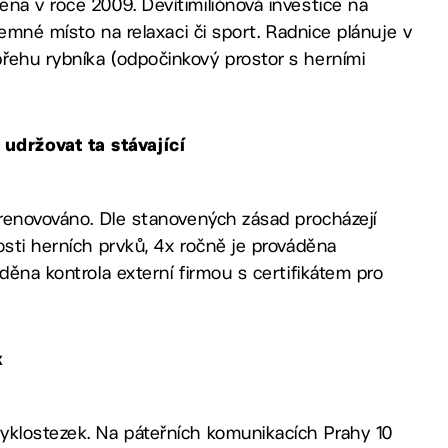
na v roce 2009. Devítimiliónová investice na
jemné místo na relaxaci či sport. Radnice plánuje v
řehu rybníka (odpočinkový prostor s herními
udržovat ta stávající
 renovováno. Dle stanovených zásad procházejí
osti herních prvků, 4x ročně je prováděna
děna kontrola externí firmou s certifikátem pro
k
yklostezek. Na páteřních komunikacích Prahy 10