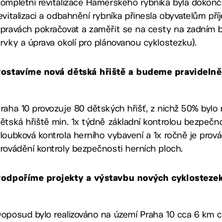
ompletní revitalizace Hamerského rybníka byla dokonče
evitalizaci a odbahnění rybníka přinesla obyvatelům pří
pravách pokračovat a zaměřit se na cesty na zadním b
rvky a úprava okolí pro plánovanou cyklostezku).
ostavíme nová dětská hřiště a budeme pravidelně 
raha 10 provozuje 80 dětských hřišť, z nichž 50% bylo
ětská hřiště min. 1x týdně základní kontrolou bezpečn
loubková kontrola herního vybavení a 1x ročně je prová
rovádění kontroly bezpečnosti herních ploch.
odpoříme projekty a výstavbu nových cyklosteze
oposud bylo realizováno na území Praha 10 cca 6 km c