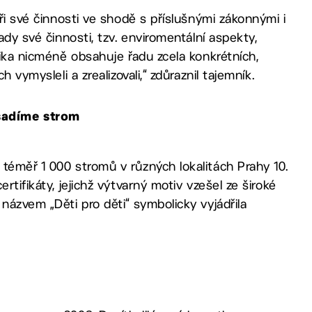
při své činnosti ve shodě s příslušnými zákonnými i
ady své činnosti, tzv. enviromentální aspekty,
tika nicméně obsahuje řadu zcela konkrétních,
 vymysleli a zrealizovali,“ zdůraznil tajemník.
sadíme strom
téměř 1 000 stromů v různých lokalitách Prahy 10.
rtifikáty, jejichž výtvarný motiv vzešel ze široké
názvem „Děti pro děti“ symbolicky vyjádřila