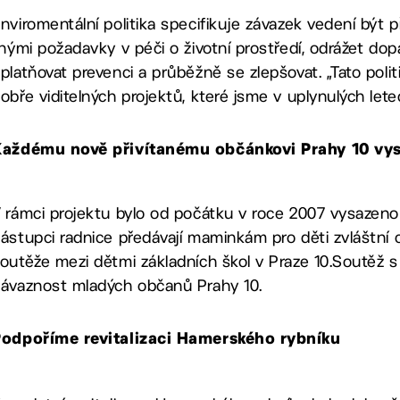
nviromentální politika specifikuje závazek vedení být 
inými požadavky v péči o životní prostředí, odrážet dop
platňovat prevenci a průběžně se zlepšovat. „Tato poli
obře viditelných projektů, které jsme v uplynulých letech
Každému nově přivítanému občánkovi Prahy 10 vy
 rámci projektu bylo od počátku v roce 2007 vysazeno 
ástupci radnice předávají maminkám pro děti zvláštní ce
outěže mezi dětmi základních škol v Praze 10.Soutěž s 
ávaznost mladých občanů Prahy 10.
odpoříme revitalizaci Hamerského rybníku