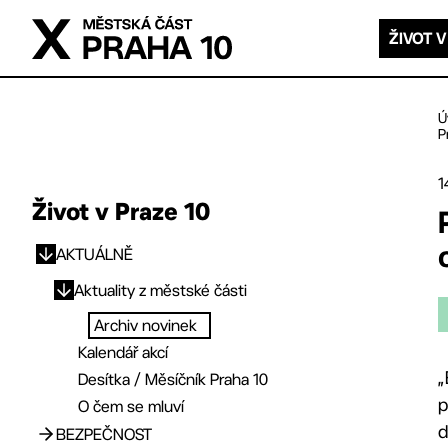
Přejít na hlavní obsah
ŽIVOT V
Ú
P
1
Život v Praze 10
AKTUÁLNĚ
Přejít na hlavní obsah
Aktuality z městské části
Archiv novinek
Kalendář akcí
„
Desítka / Měsíčník Praha 10
p
O čem se mluví
d
BEZPEČNOST