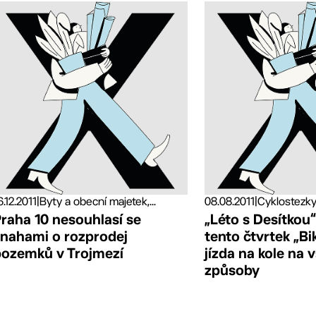
6.12.2011
|
Byty a obecní majetek,...
08.08.2011
|
Cyklostezky,
raha 10 nesouhlasí se
„Léto s Desítkou
snahami o rozprodej
tento čtvrtek „Bi
pozemků v Trojmezí
jízda na kole na 
způsoby