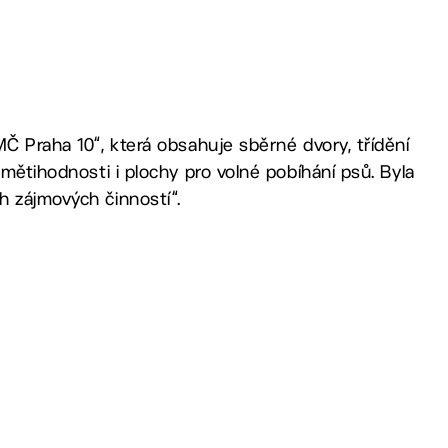
MČ Praha 10“, která obsahuje sběrné dvory, třídění
amětihodnosti i plochy pro volné pobíhání psů. Byla
h zájmových činností“.