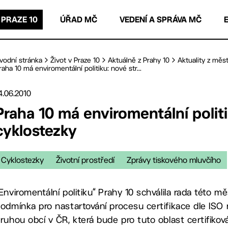
 PRAZE 10
ÚŘAD MČ
VEDENÍ A SPRÁVA MČ
vodní stránka
Život v Praze 10
Aktuálně z Prahy 10
Aktuality z měst
raha 10 má enviromentální politiku: nové str...
4.06.2010
Praha 10 má enviromentální politi
cyklostezky
Cyklostezky
Životní prostředí
Zprávy tiskového mluvčího
Enviromentální politiku“ Prahy 10 schválila rada této 
odmínka pro nastartování procesu certifikace dle ISO
ruhou obcí v ČR, která bude pro tuto oblast certifiková