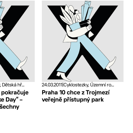
 Dětská hř...
24.03.2011
|
Cyklostezky, Územní ro...
“ pokračuje
Praha 10 chce z Trojmezí
ke Day“ –
veřejně přístupný park
všechny