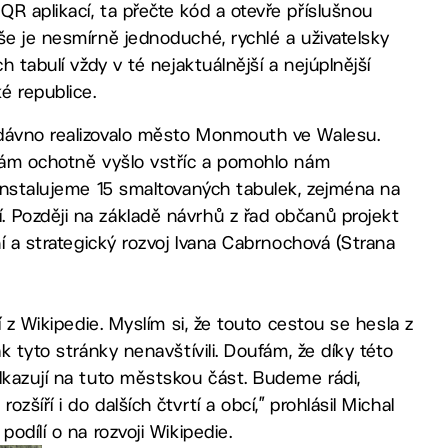
R aplikací, ta přečte kód a otevře příslušnou
še je nesmírně jednoduché, rychlé a uživatelsky
h tabulí vždy v té nejaktuálnější a nejúplnější
é republice.
edávno realizovalo město Monmouth ve Walesu.
 nám ochotně vyšlo vstříc a pomohlo nám
 instalujeme 15 smaltovaných tabulek, zejména na
 Později na základě návrhů z řad občanů projekt
ní a strategický rozvoj Ivana Cabrnochová (Strana
í z Wikipedie. Myslím si, že touto cestou se hesla z
k tyto stránky nenavštívili. Doufám, že díky této
dkazují na tuto městskou část. Budeme rádi,
šíří i do dalších čtvrtí a obcí,” prohlásil Michal
odílí o na rozvoji Wikipedie.