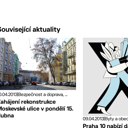
Související aktuality
0.04.2013
|
Bezpečnost a doprava, ...
Zahájení rekonstrukce
oskevské ulice v pondělí 15.
dubna
09.04.2013
|
Byty a obecn
Praha 10 nabízí d