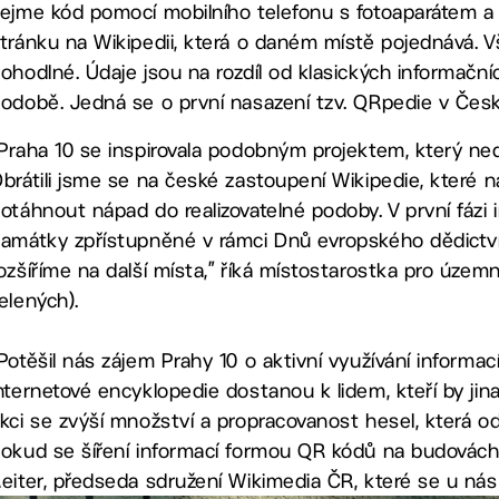
ejme kód pomocí mobilního telefonu s fotoaparátem a Q
tránku na Wikipedii, která o daném místě pojednává. V
ohodlné. Údaje jsou na rozdíl od klasických informačníc
odobě. Jedná se o první nasazení tzv. QRpedie v Česk
Praha 10 se inspirovala podobným projektem, který n
brátili jsme se na české zastoupení Wikipedie, které
otáhnout nápad do realizovatelné podoby. V první fázi
amátky zpřístupněné v rámci Dnů evropského dědictví.
ozšíříme na další místa,” říká místostarostka pro územ
elených).
Potěšil nás zájem Prahy 10 o aktivní využívání informac
nternetové encyklopedie dostanou k lidem, kteří by jina
kci se zvýší množství a propracovanost hesel, která o
okud se šíření informací formou QR kódů na budovách roz
eiter, předseda sdružení Wikimedia ČR, které se u nás p