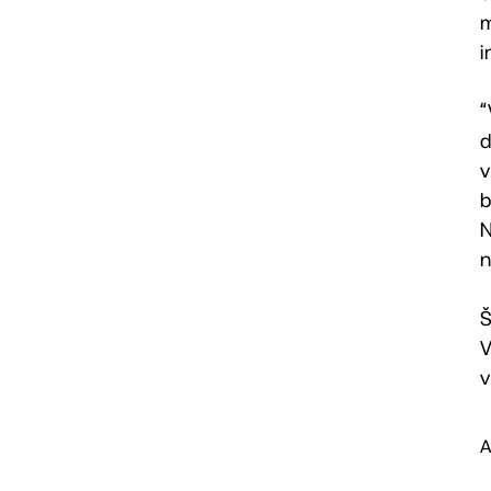
m
i
“
d
v
b
N
n
Š
V
v
A