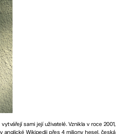
tvářejí sami její uživatelé. Vznikla v roce 2001,
 v anglické Wikipedii přes 4 miliony hesel, česká