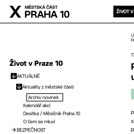
Přejít na hlavní obsah
ŽIVOT V
Ú
P
1
Život v Praze 10
AKTUÁLNĚ
Přejít na hlavní obsah
Aktuality z městské části
Archiv novinek
Kalendář akcí
P
Desítka / Měsíčník Praha 10
s
O čem se mluví
p
BEZPEČNOST