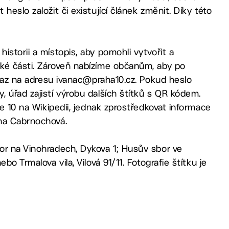
eslo založit či existující článek změnit. Díky této
storii a místopis, aby pomohli vytvořit a
ské části. Zároveň nabízíme občanům, aby po
odkaz na adresu ivanac@praha10.cz. Pokud heslo
 úřad zajistí výrobu dalších štítků s QR kódem.
ze 10 na Wikipedii, jednak zprostředkovat informace
ana Cabrnochová.
or na Vinohradech, Dykova 1; Husův sbor ve
o Trmalova vila, Vilová 91/11. Fotografie štítku je