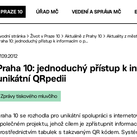
 PRAZE 10
ÚŘAD MČ
VEDENÍ A SPRÁVA MČ
vodní stránka
Život v Praze 10
Aktuálně z Prahy 10
Aktuality z měst
raha 10: jednoduchý přístup k informacím o p...
7.09.2012
Praha 10: jednoduchý přístup k 
unikátní QRpedii
Zprávy tiskového mluvčího
raha 10 se rozhodla pro unikátní spolupráci s internet
polečném projektu, jehož cílem je zpřístupnit inform
rostřednictvím tabulek s takzvaným QR kódem. Systé