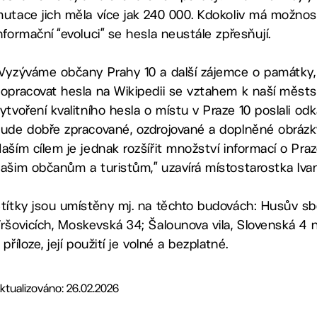
utace jich měla více jak 240 000. Kdokoliv má možnost h
nformační “evoluci” se hesla neustále zpřesňují.
Vyzýváme občany Prahy 10 a další zájemce o památky, hi
opracovat hesla na Wikipedii se vztahem k naší měst
ytvoření kvalitního hesla o místu v Praze 10 poslali 
ude dobře zpracované, ozdrojované a doplněné obrázky,
aším cílem je jednak rozšířit množství informací o Pra
ašim občanům a turistům,” uzavírá místostarostka Iv
títky jsou umístěny mj. na těchto budovách: Husův sb
ršovicích, Moskevská 34; Šalounova vila, Slovenská 4 neb
 příloze, její použití je volné a bezplatné.
ktualizováno: 26.02.2026