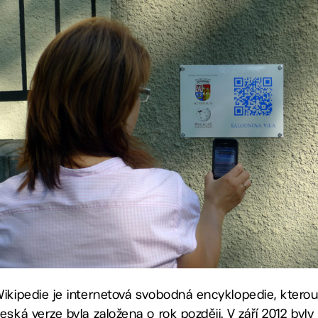
ikipedie je internetová svobodná encyklopedie, kterou vy
eská verze byla založena o rok později. V září 2012 byly