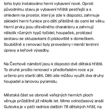
toho bylo instalováno herní vybavení nové. Oproti
původnímu stavu je vybavení hřiště pestřejší a s
ohledem na prostor, který je zde k dispozici, zahrnuje
základní herní funkce pro děti přibližně do osmi let věku.
Herní prvky jsou dřevěného charakteru a zahrnují
několik různých typů točidel, houpaček, prolézací
sestavu se skluzavkami či pískoviště s domečkem.
Souběžně s renovací byly provedeny i menší terénní
úpravy a keřové výsadby.
Na Čechově náměstí jsou k dispozici dvě dětská hřiště.
To druhé prošlo renovací v předloňském roce a je
určeno pro starší děti. Děti zde můžou využít dva druhy
houpadel a lanovou pyramidu.
Městská část se obnově veřejných herních ploch
věnuje průběžně již několik let. Mimo volnočasový areál
Gutovka je v péči radnice dalších 78 dětských hřišť, na