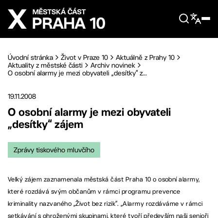
Přejít na hlavní obsah
Úvodní stránka
Život v Praze 10
Aktuálně z Prahy 10
Aktuality z městské části
Archiv novinek
O osobní alarmy je mezi obyvateli „desítky“ z...
19.11.2008
O osobní alarmy je mezi obyvateli
„desítky“ zájem
Zprávy tiskového mluvčího
Velký zájem zaznamenala městská část Praha 10 o osobní alarmy,
které rozdává svým občanům v rámci programu prevence
kriminality nazvaného „Život bez rizik“. „Alarmy rozdáváme v rámci
setkávání s ohroženými skupinami, které tvoří především naši senioři