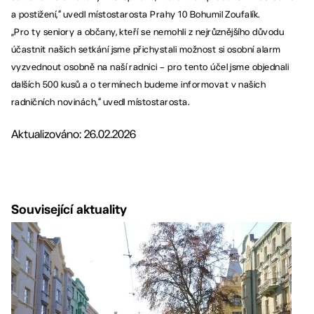
a postižení,“ uvedl místostarosta Prahy 10 Bohumil Zoufalík.
„Pro ty seniory a občany, kteří se nemohli z nejrůznějšího důvodu
účastnit našich setkání jsme přichystali možnost si osobní alarm
vyzvednout osobně na naší radnici – pro tento účel jsme objednali
dalších 500 kusů a o termínech budeme informovat v našich
radničních novinách,“ uvedl místostarosta.
Aktualizováno: 26.02.2026
Související aktuality