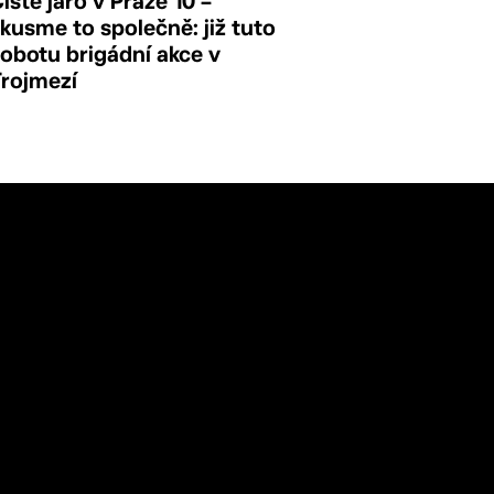
isté jaro v Praze 10 –
kusme to společně: již tuto
obotu brigádní akce v
Trojmezí