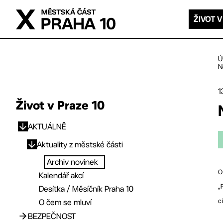
Přejít na hlavní obsah
ŽIVOT V
Ú
N
1
Život v Praze 10
AKTUÁLNĚ
Přejít na hlavní obsah
Aktuality z městské části
Archiv novinek
O
Kalendář akcí
„
Desítka / Měsíčník Praha 10
c
O čem se mluví
BEZPEČNOST