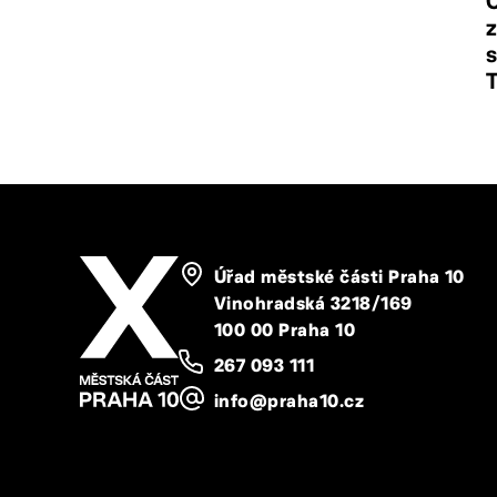
Č
z
s
Úřad městské části Praha 10
Vinohradská 3218/169
100 00 Praha 10
267 093 111
info@praha10.cz