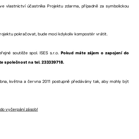
e vlastnictví účastníka Projektu zdarma, případně za symbolickou
rojektu pokračovat, bude moci kdykoliv kompostér vrátit.
řejné soutěže spol. ISES s.r.o.
Pokud máte zájem o zapojení do
te společnost na tel. 233339718.
a, května a června 2011 postupně předávány tak, aby mohly být
 do vyčerpání zásob!