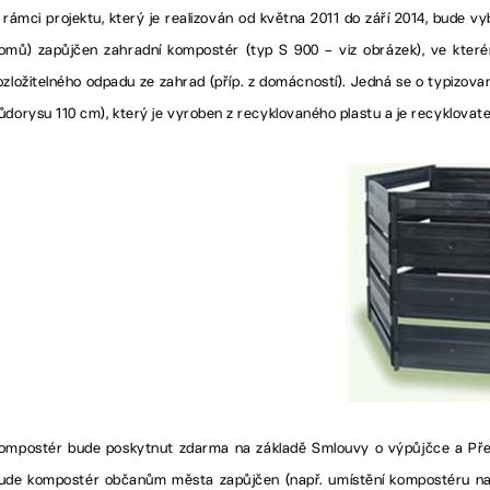
 rámci projektu, který je realizován od května 2011 do září 2014, bude
omů) zapůjčen zahradní kompostér (typ S 900 – viz obrázek), ve které
ozložitelného odpadu ze zahrad (příp. z domácností). Jedná se o typizov
ůdorysu 110 cm), který je vyroben z recyklovaného plastu a je recyklovate
ompostér bude poskytnut zdarma na základě Smlouvy o výpůjčce a Před
ude kompostér občanům města zapůjčen (např. umístění kompostéru na 