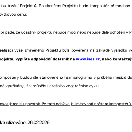
obu trvání Projektu). Po skončení Projektu bude kompostér přenechán v
bytkovou cenu.
 případě, že účastník projektu nebude moci nebo nebude dále ochoten v P
ealizací výše zmíněného Projektu byla pověřena na základě výsledků ve
rojektu, vyplňte odpovědní dotazník na
www.ises.cz
, nebo kontaktuj
ompostéry budou dle stanoveného harmonogramu v průběhu měsíců dubn
lně využívány již v průběhu letošního vegetačního cyklu.
ovolujeme si upozornit, že tato nabídka je limitovaná počtem kompostérů
ktualizováno: 26.02.2026