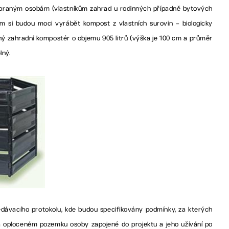
 vybraným osobám (vlastníkům zahrad u rodinných případně bytových
m si budou moci vyrábět kompost z vlastních surovin – biologicky
aný zahradní kompostér o objemu 905 litrů (výška je 100 cm a průměr
lný.
ávacího protokolu, kde budou specifikovány podmínky, za kterých
oploceném pozemku osoby zapojené do projektu a jeho užívání po