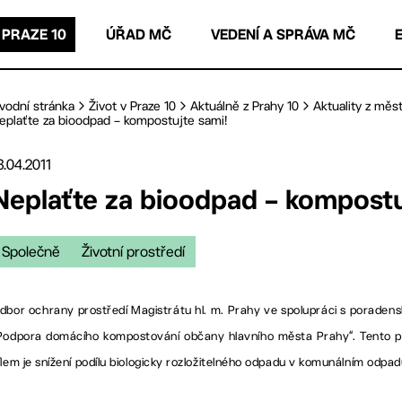
 PRAZE 10
ÚŘAD MČ
VEDENÍ A SPRÁVA MČ
vodní stránka
Život v Praze 10
Aktuálně z Prahy 10
Aktuality z měst
eplaťte za bioodpad – kompostujte sami!
3.04.2011
Neplaťte za bioodpad – kompostu
Společně
Životní prostředí
dbor ochrany prostředí Magistrátu hl. m. Prahy ve spolupráci s poradensko
Podpora domácího kompostování občany hlavního města Prahy“. Tento pro
ílem je snížení podílu biologicky rozložitelného odpadu v komunálním odpa