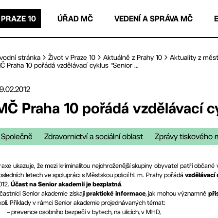
 PRAZE 10
ÚŘAD MČ
VEDENÍ A SPRÁVA MČ
vodní stránka
Život v Praze 10
Aktuálně z Prahy 10
Aktuality z měst
Č Praha 10 pořádá vzdělávací cyklus "Senior ...
9.02.2012
MČ Praha 10 pořádá vzdělávací c
Společně
Zdravornictví a sociální oblast
Zprávy tiskového 
raxe ukazuje, že mezi kriminalitou nejohroženější skupiny obyvatel patří občané
osledních letech ve spolupráci s Městskou policií hl. m. Prahy pořádá
vzdělávací 
012.
.
Účast na Senior akademii je bezplatná
častníci Senior akademie získají
, jak mohou významně
praktické informace
při
kolí. Příklady v rámci Senior akademie projednávaných témat:
–
prevence osobního bezpečí v bytech, na ulicích, v MHD,