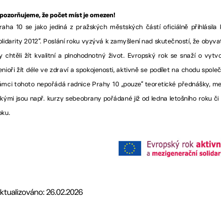
pozorňujeme, že počet míst je omezen!
raha 10 se jako jediná z pražských městských částí oficiálně přihlásil
olidarity 2012“. Poslání roku vyzývá k zamyšlení nad skutečností, že obyvat
y chtěli žít kvalitní a plnohodnotný život. Evropský rok se snaží o vy
enioři žít déle ve zdraví a spokojenosti, aktivně se podílet na chodu spol
ámci tohoto nepořádá radnice Prahy 10 „pouze“ teoretické přednášky, mezi
akými jsou např. kurzy sebeobrany pořádané již od ledna letošního roku č
oku.
ktualizováno: 26.02.2026