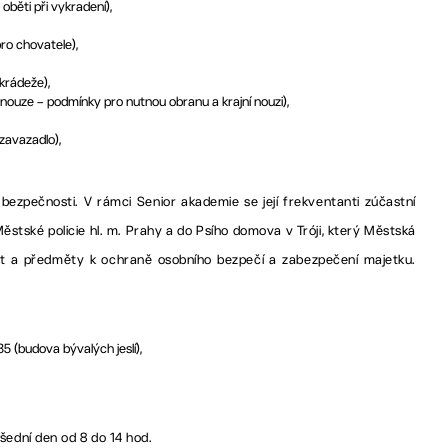
běti při vykradení),
ro chovatele),
 krádeže),
 nouze – podmínky pro nutnou obranu a krajní nouzi),
zavazadlo),
 bezpečnosti. V rámci Senior akademie se její frekventanti zúčastní
ěstské policie hl. m. Prahy a do Psího domova v Tróji, který Městská
 list a předměty k ochraně osobního bezpečí a zabezpečení majetku.
 (budova bývalých jeslí),
všední den od 8 do 14 hod.