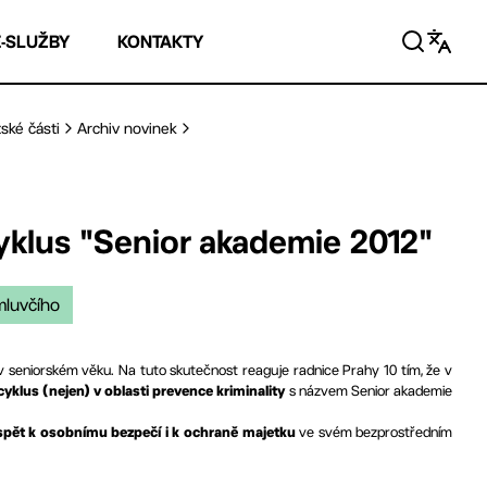
E-SLUŽBY
KONTAKTY
ské části
Archiv novinek
yklus "Senior akademie 2012"
mluvčího
 v seniorském věku. Na tuto skutečnost reaguje radnice Prahy 10 tím, že v
s názvem Senior akademie
cyklus
(nejen) v oblasti prevence kriminality
ve svém bezprostředním
spět k osobnímu bezpečí i k ochraně majetku