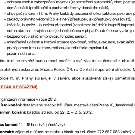
–
ochrana osob a zabezpečení majetku (zabezpečení automobilů, chat, postup o
–
domácí násilí (profil oběti a pachatele, formy domácího násilí),
–
chov psů na území hl. m. Prahy (základy bezpečného kontaktu se psy, rady p
–
základy právního vědomí (co je a není přestupek, jak přestupky ohlašovat),
–
krádeže, loupeže – loupežná přepadení (rozdíl mezi krádeží a loupeží, kapesní
–
nutná obrana – krajní nouze (jednání občana v případě nutné obrany a krajní
–
bezpečnost v silničním provozu (chodec senior),
–
mimořádné události a krizové situace (povodeň, požár, evakuace, evakuační 
–
první pomoc (resuscitace, mdloba, akutní infarkt myokardu),
–
požární ochrana.
častníci se rovněž budou moci podělit o své vlastní zkušenosti z oblasti
ezplatných exkurzí do Muzea Policie ČR, na Centrální operační středisko M
olicie hl. m. Prahy spravuje. V závěru akce absolventi získají pamětní
LETÁK KE STAŽENÍ)
rganizační informace v roce 2012:
detašované pracoviště Úřadu městské části Praha 10, Jasmínová 35
ísto konání:
každou středu od 22. 2. – 2. 5. 2012,
ermín konání:
: 14 – 16 hod. (vč. přestávky).
as konání
zájemci o účast se mohou hlásit na tel. čísle: 272 657 063 každý 
ontakt: