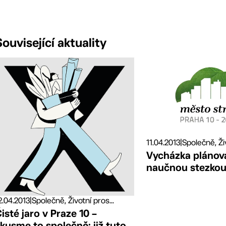
Související aktuality
11.04.2013
|
Společně, Živ
Vycházka pláno
naučnou stezkou
2.04.2013
|
Společně, Životní pros...
isté jaro v Praze 10 –
kusme to společně: již tuto