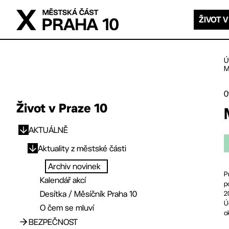
Přejít na hlavní obsah
ŽIVOT V
Ú
M
0
Život v Praze 10
AKTUÁLNĚ
Přejít na hlavní obsah
Aktuality z městské části
Archiv novinek
P
Kalendář akcí
p
Desítka / Měsíčník Praha 10
2
Ú
O čem se mluví
o
BEZPEČNOST