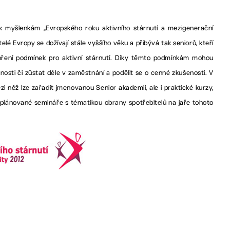
a k myšlenkám „Evropského roku aktivního stárnutí a mezigenerační
elé Evropy se dožívají stále vyššího věku a přibývá tak seniorů, kteří
tvoření podmínek pro aktivní stárnutí. Díky těmto podmínkám mohou
ečnosti či zůstat déle v zaměstnání a podělit se o cenné zkušenosti. V
 něž lze zařadit jmenovanou Senior akademii, ale i praktické kurzy,
i plánované semináře s tématikou obrany spotřebitelů na jaře tohoto