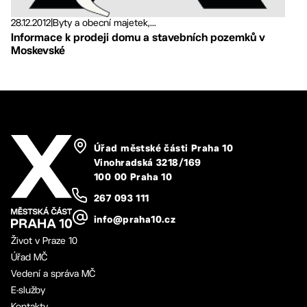
28.12.2012
|
Byty a obecní majetek,...
Informace k prodeji domu a stavebních pozemků v
Moskevské
Úřad městské části Praha 10
Vinohradská 3218/169
100 00 Praha 10
267 093 111
info@praha10.cz
Život v Praze 10
Úřad MČ
Vedení a správa MČ
E-služby
Kontakty