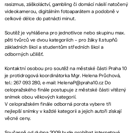
rasizmus, záškoláctví, gambling či domácí násilí natočený
videokamerou, digitálním fotoaparátem a podobně v
celkové délce do patnácti minut.
Soutěž je vyhlášena pro jednotlivce nebo skupinu max.
pěti tvůrců ve dvou kategoriích – pro žáky II.stupňů
základních škol a studentům středních škol a
odborných učilišť.
Kontaktní osobou pro soutěž na městské části Praha 10
je protidrogová koordinátorka Mgr. Helena Průchová,
tel.: 267 093 280, e-mail: HelenaP@praha10.cz Do
celopražského finále postupuje z městské části vítězný
snímek obou věkových kategorií.
V celopražském finále odborná porota vybere tři
nejlepší snímky v každé kategorii a jejich autoři získají
věcné ceny.
Současně od dubna 2009 bude probíhat internetové