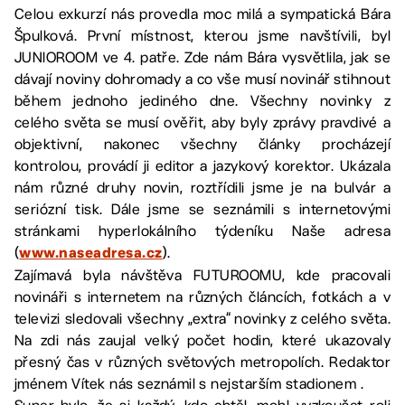
Celou exkurzí nás provedla moc milá a sympatická Bára
Špulková. První místnost, kterou jsme navštívili, byl
JUNIOROOM ve 4. patře. Zde nám Bára vysvětlila, jak se
dávají noviny dohromady a co vše musí novinář stihnout
během jednoho jediného dne. Všechny novinky z
celého světa se musí ověřit, aby byly zprávy pravdivé a
objektivní, nakonec všechny články procházejí
kontrolou, provádí ji editor a jazykový korektor. Ukázala
nám různé druhy novin, roztřídili jsme je na bulvár a
seriózní tisk. Dále jsme se seznámili s internetovými
stránkami hyperlokálního týdeníku Naše adresa
(
).
www.naseadresa.cz
Zajímavá byla návštěva FUTUROOMU, kde pracovali
novináři s internetem na různých článcích, fotkách a v
televizi sledovali všechny „extra“ novinky z celého světa.
Na zdi nás zaujal velký počet hodin, které ukazovaly
přesný čas v různých světových metropolích. Redaktor
jménem Vítek nás seznámil s nejstarším stadionem .