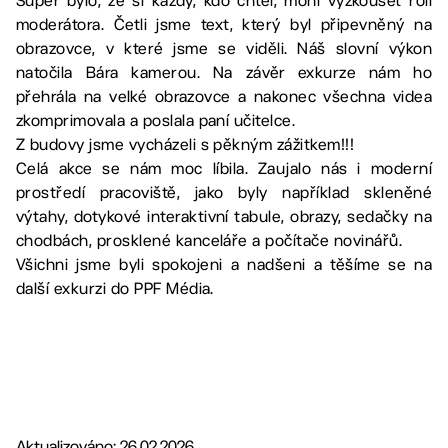
Super bylo, že si každý, kdo chtěl, mohl vyzkoušet roli
moderátora. Četli jsme text, který byl připevněný na
obrazovce, v které jsme se viděli. Náš slovní výkon
natočila Bára kamerou. Na závěr exkurze nám ho
přehrála na velké obrazovce a nakonec všechna videa
zkomprimovala a poslala paní učitelce.
Z budovy jsme vycházeli s pěkným zážitkem!!!
Celá akce se nám moc líbila. Zaujalo nás i moderní
prostředí pracoviště, jako byly například skleněné
výtahy, dotykové interaktivní tabule, obrazy, sedačky na
chodbách, prosklené kanceláře a počítače novinářů.
Všichni jsme byli spokojeni a nadšeni a těšíme se na
další exkurzi do PPF Média.
Aktualizováno: 26.02.2026