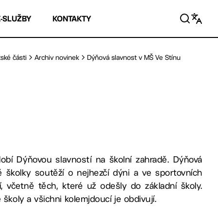
E-SLUŽBY
KONTAKTY
ské části
Archiv novinek
Dýňová slavnost v MŠ Ve Stínu
dobí Dýňovou slavností na školní zahradě. Dýňová
dě školky soutěží o nejhezčí dýni a ve sportovních
í, včetně těch, které už odešly do základní školy.
oly a všichni kolemjdoucí je obdivují.