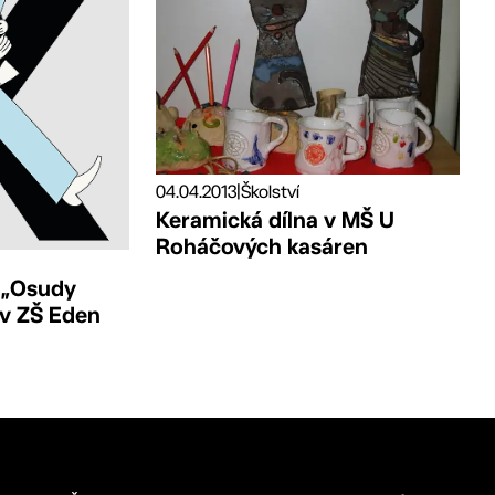
04.04.2013
|
Školství
Keramická dílna v MŠ U
Roháčových kasáren
 „Osudy
 v ZŠ Eden