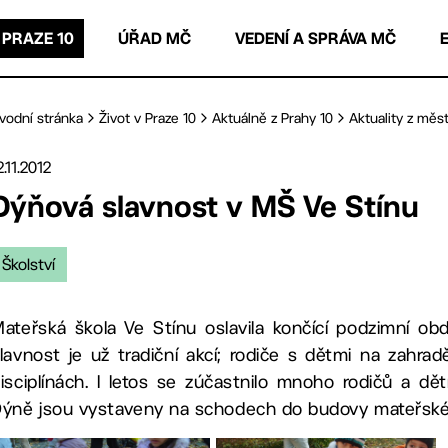
 PRAZE 10
ÚŘAD MČ
VEDENÍ A SPRÁVA MČ
vodní stránka
Život v Praze 10
Aktuálně z Prahy 10
Aktuality z měst
2.11.2012
Dýňová slavnost v MŠ Ve Stínu
Školství
ateřská škola Ve Stínu oslavila končící podzimní ob
lavnost je už tradiční akcí; rodiče s dětmi na zahra
isciplínách. I letos se zúčastnilo mnoho rodičů a dět
ýně jsou vystaveny na schodech do budovy mateřské šk