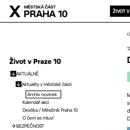
Přejít na hlavní obsah
ŽIVOT V
Ú
1
Život v Praze 10
AKTUÁLNĚ
Přejít na hlavní obsah
Aktuality z městské části
Archiv novinek
M
Kalendář akcí
s
Desítka / Měsíčník Praha 10
d
O čem se mluví
D
BEZPEČNOST