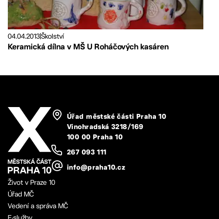
04.04.2013
|
Školství
Keramická dílna v MŠ U Roháčových kasáren
Úřad městské části Praha 10
Vinohradská 3218/169
100 00 Praha 10
267 093 111
info@praha10.cz
Život v Praze 10
Úřad MČ
Vedení a správa MČ
E-služby