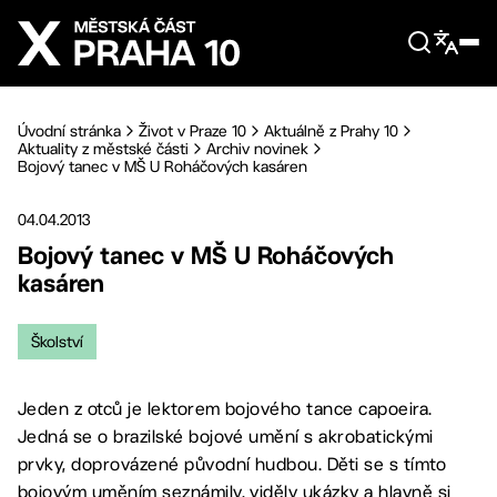
Přejít na hlavní obsah
Úvodní stránka
Život v Praze 10
Aktuálně z Prahy 10
Aktuality z městské části
Archiv novinek
Bojový tanec v MŠ U Roháčových kasáren
04.04.2013
Bojový tanec v MŠ U Roháčových
kasáren
Školství
Jeden z otců je lektorem bojového tance capoeira.
Jedná se o brazilské bojové umění s akrobatickými
prvky, doprovázené původní hudbou. Děti se s tímto
bojovým uměním seznámily, viděly ukázky a hlavně si