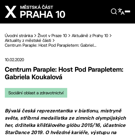
Přejít na hlavní obsah
Úvodní stránka
Život v Praze 10
Aktuálně z Prahy 10
Aktuality z městské části
Centrum Paraple: Host Pod Parapletem: Gabriel...
10.02.2020
Centrum Paraple: Host Pod Parapletem:
Gabriela Koukalová
Sociální oblast a zdravotnictví
Bývalá česká reprezentantka v biatlonu, mistryně
světa, stříbrná medailistka ze zimních olympijských
her, držitelka křišťálového glóbu 2015/16, účastnice
StarDance 2019. O hvězdné kariéře, výstupu na