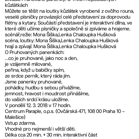
kůzlátkách
Můžete se těšit na loutky kůzlátek vyrobené z ovčího rouna,
veselé písničky provázející celé představení za doprovodu
flétny a kytary. Součástí představení je interaktivní dílna, ve
které děti učíme písničky a společně si zpíváme a hrajeme.
scénář,režie: Mona Šiška,Lenka Chaloupka Hušková
scéna, loutky: Mona Šiška,Lenka Chaloupka Hušková
hrají a zpívají: Mona Šiška,Lenka Chaloupka Hušková
O Pruhovaných panenkách:
…co je pruhované, jako noc a den,
je vzájemně milované,
peřina, když u babičky spím,
ze srdce perník, který ráda jím.
Jsme panenky pruhované,
pohádky, hudbu s sebou přivážíme,
jemnost, hravost i moudrost přinášíme,
do vašich srdcí krásu uložíme.
V pondělí 12. 3. 2018 v 17 hodin.
Centrum Paraple, o.p.s. (Ovčárská 471, 108 00 Praha 10 –
Malešice)
Vstup zdarma.
Vhodné pro nejmenší i větší děti.
Délka cca 20 min. + 30 min. interaktivní část