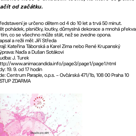
ačít od začátku.
ředstavení je určeno dětem od 4 do 10 let a trvá 50 minut.
ět pohádek, písničky, loutky, důmyslná dekorace a mnohá překv
 tím, co se všechno může stát, než se zvedne opona.
apsal a režii měl: Jiří Středa
rají: Kateřina Táborská a Karel Zima nebo René Krupanský
ýprava: Naďa a Dušan Sotákovi
udba: J. Turek
ttp://www.animacandida.info/page3/page1/page1.html
dy: 19. 9. od 17 hodin
de: Centrum Paraple, o.p.s. – Ovčárská 471/1b, 108 00 Praha 10
STUP ZDARMA