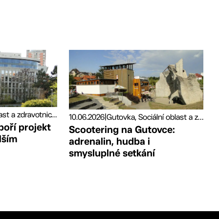
Sociální oblast a zdravotnictví, Tiskové zprávy
10.06.2026
|
Gutovka, Sociální oblast a zdravotnictví, Sport
poří projekt
Scootering na Gutovce:
lším
adrenalin, hudba i
smysluplné setkání