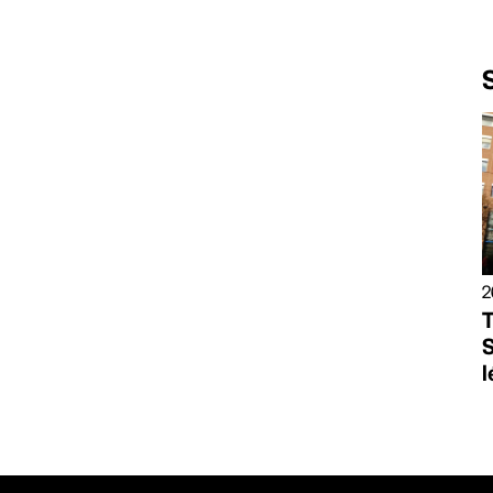
2
T
S
l