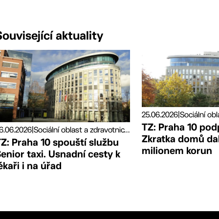
Související aktuality
25.06.2026
|
TZ: Praha 10 pod
6.06.2026
|
Sociální oblast a zdravotnictví, Tiskové zprávy
Zkratka domů da
Z: Praha 10 spouští službu
milionem korun
enior taxi. Usnadní cesty k
ékaři i na úřad