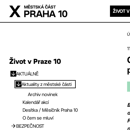
Přejít na hlavní obsah
ŽIVOT V
Ú
1
Život v Praze 10
AKTUÁLNĚ
Přejít na hlavní obsah
Aktuality z městské části
Archiv novinek
Kalendář akcí
B
Desítka / Měsíčník Praha 10
d
O čem se mluví
P
BEZPEČNOST
n