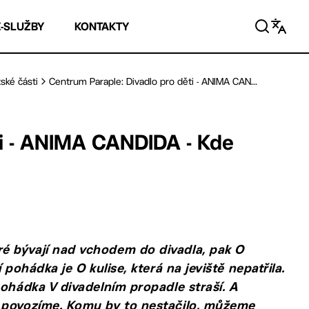
E-SLUŽBY
KONTAKTY
ské části
Centrum Paraple: Divadlo pro děti - ANIMA CAN...
ti - ANIMA CANDIDA - Kde
é bývají nad vchodem do divadla, pak O
pohádka je O kulise, která na jeviště nepatřila.
pohádka V divadelním propadle straší. A
ě povozíme. Komu by to nestačilo, můžeme