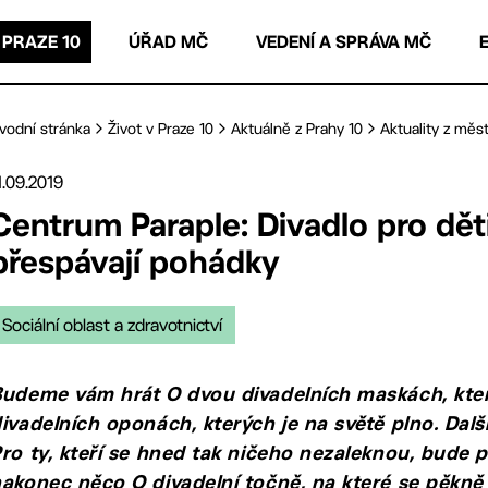
 PRAZE 10
ÚŘAD MČ
VEDENÍ A SPRÁVA MČ
vodní stránka
Život v Praze 10
Aktuálně z Prahy 10
Aktuality z měst
1.09.2019
Centrum Paraple: Divadlo pro dě
přespávají pohádky
Sociální oblast a zdravotnictví
udeme vám hrát O dvou divadelních maskách, kter
ivadelních oponách, kterých je na světě plno. Další 
ro ty, kteří se hned tak ničeho nezaleknou, bude 
akonec něco O divadelní točně, na které se pěkn