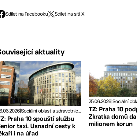
Sdílet na Facebooku
Sdílet na síti X
Související aktuality
25.06.2026
|
TZ: Praha 10 pod
6.06.2026
|
Sociální oblast a zdravotnictví, Tiskové zprávy
Zkratka domů da
Z: Praha 10 spouští službu
milionem korun
enior taxi. Usnadní cesty k
ékaři i na úřad