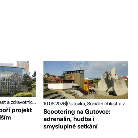
Sociální oblast a zdravotnictví, Tiskové zprávy
10.06.2026
|
Gutovka, Sociální oblast a zdravotnictví, Sport
poří projekt
Scootering na Gutovce:
lším
adrenalin, hudba i
smysluplné setkání