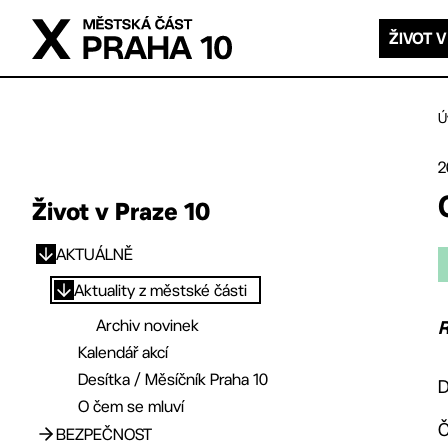
Přejít na hlavní obsah
ŽIVOT V
Ú
2
Život v Praze 10
AKTUÁLNĚ
Přejít na hlavní obsah
Aktuality z městské části
Archiv novinek
R
Kalendář akcí
Desítka / Měsíčník Praha 10
D
O čem se mluví
Č
BEZPEČNOST