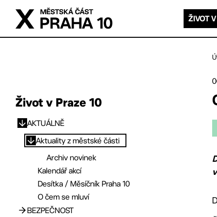
Přejít na hlavní obsah
ŽIVOT V
Ú
0
Život v Praze 10
AKTUÁLNĚ
Přejít na hlavní obsah
Aktuality z městské části
Archiv novinek
D
Kalendář akcí
v
Desítka / Měsíčník Praha 10
O čem se mluví
D
BEZPEČNOST