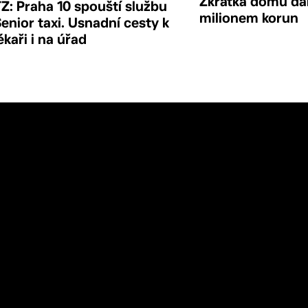
Zkratka domů da
Z: Praha 10 spouští službu
milionem korun
enior taxi. Usnadní cesty k
ékaři i na úřad