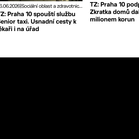
TZ: Praha 10 pod
6.06.2026
|
Sociální oblast a zdravotnictví, Tiskové zprávy
Zkratka domů da
Z: Praha 10 spouští službu
milionem korun
enior taxi. Usnadní cesty k
ékaři i na úřad