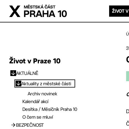
Přejít na hlavní obsah
ŽIVOT V
Ú
3
Život v Praze 10
AKTUÁLNĚ
Přejít na hlavní obsah
Aktuality z městské části
Archiv novinek
O
Kalendář akcí
Desítka / Měsíčník Praha 10
D
O čem se mluví
Č
BEZPEČNOST