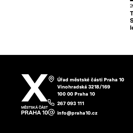
2
T
S
l
Úřad městské části Praha 10
Vinohradská 3218/169
100 00 Praha 10
267 093 111
info@praha10.cz