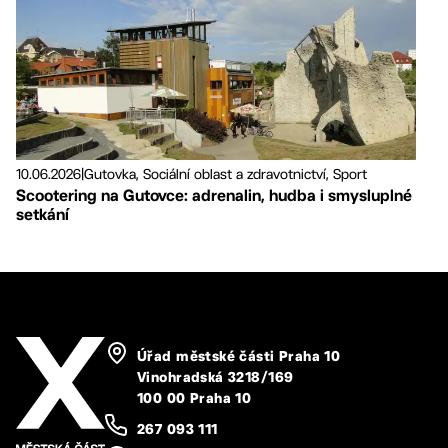
10.06.2026
|
Gutovka, Sociální oblast a zdravotnictví, Sport
Scootering na Gutovce: adrenalin, hudba i smysluplné
setkání
Úřad městské části Praha 10
Vinohradská 3218/169
100 00 Praha 10
267 093 111