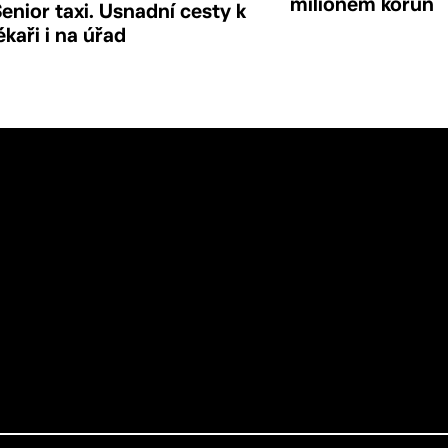
milionem korun
enior taxi. Usnadní cesty k
ékaři i na úřad