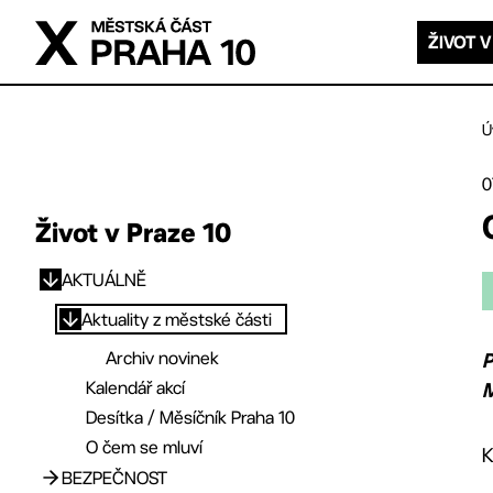
Přejít na hlavní obsah
ŽIVOT V
Ú
0
Život v Praze 10
AKTUÁLNĚ
Přejít na hlavní obsah
Aktuality z městské části
Archiv novinek
P
Kalendář akcí
M
Desítka / Měsíčník Praha 10
O čem se mluví
K
BEZPEČNOST