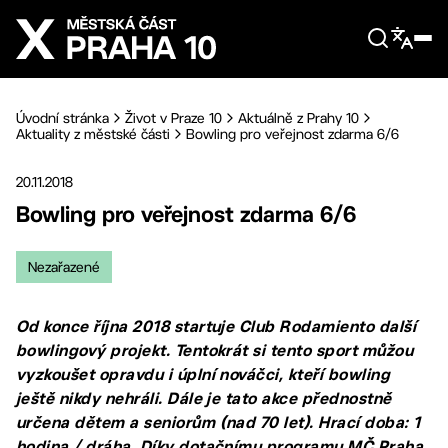
Přejít na hlavní obsah
Úvodní stránka
Život v Praze 10
Aktuálně z Prahy 10
Aktuality z městské části
Bowling pro veřejnost zdarma 6/6
20.11.2018
Bowling pro veřejnost zdarma 6/6
Nezařazené
Od konce října 2018 startuje Club Rodamiento další
bowlingový projekt. Tentokrát si tento sport můžou
vyzkoušet opravdu i úplní nováčci, kteří bowling
ještě nikdy nehráli. Dále je tato akce přednostně
určena dětem a seniorům (nad 70 let). Hrací doba: 1
hodina / dráha. Díky dotačnímu programu MČ Praha