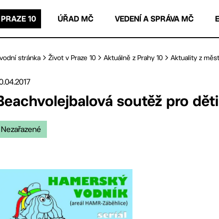
 PRAZE 10
ÚŘAD MČ
VEDENÍ A SPRÁVA MČ
vodní stránka
Život v Praze 10
Aktuálně z Prahy 10
Aktuality z měst
0.04.2017
Beachvolejbalová soutěž pro dět
Nezařazené