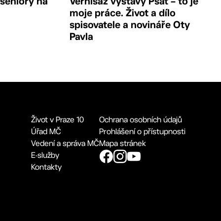
 seniory na
Vernisáž výstavy Psát – to je
moje práce. Život a dílo
spisovatele a novináře Oty
Pavla
Život v Praze 10
Ochrana osobních údajů
Úřad MČ
Prohlášení o přístupnosti
Vedení a správa MČ
Mapa stránek
E-služby
Kontakty