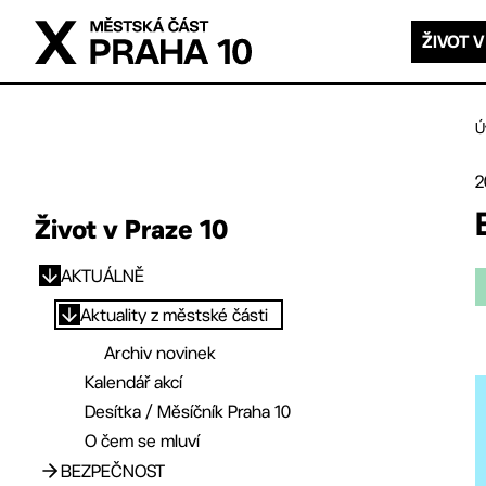
Přejít na hlavní obsah
ŽIVOT V
Ú
2
Život v Praze 10
AKTUÁLNĚ
Přejít na hlavní obsah
Aktuality z městské části
Archiv novinek
Kalendář akcí
Desítka / Měsíčník Praha 10
O čem se mluví
BEZPEČNOST