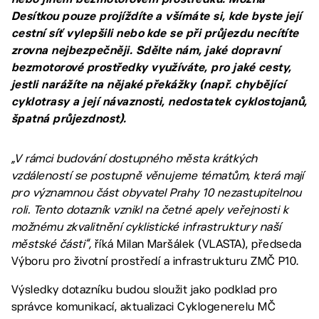
Desítkou pouze projíždíte a všímáte si, kde byste její
cestní síť vylepšili nebo kde se při průjezdu necítíte
zrovna nejbezpečněji. Sdělte nám, jaké dopravní
bezmotorové prostředky využíváte, pro jaké cesty,
jestli narážíte na nějaké překážky (např. chybějící
cyklotrasy a její návaznosti, nedostatek cyklostojanů,
špatná průjezdnost).
„V rámci budování dostupného města krátkých
vzdáleností se postupně věnujeme tématům, která mají
pro významnou část obyvatel Prahy 10 nezastupitelnou
roli. Tento dotazník vznikl na četné apely veřejnosti k
možnému zkvalitnění cyklistické infrastruktury naší
městské části“,
říká Milan Maršálek (VLASTA), předseda
Výboru pro životní prostředí a infrastrukturu ZMČ P10.
Výsledky dotazníku budou sloužit jako podklad pro
správce komunikací, aktualizaci Cyklogenerelu MČ