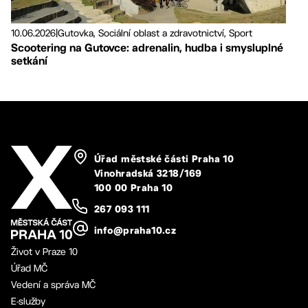
10.06.2026
|
Gutovka, Sociální oblast a zdravotnictví, Sport
Scootering na Gutovce: adrenalin, hudba i smysluplné
setkání
Úřad městské části Praha 10
Vinohradská 3218/169
100 00 Praha 10
267 093 111
info@praha10.cz
Život v Praze 10
Úřad MČ
Vedení a správa MČ
E-služby