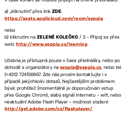
a) „kliknutím“ přes link
:
ZDE
https://seats.applicloud.com/room/seppia
nebo
b) kliknutím na
/ 3 – Připoj se přes
ZELENÉ KOLEČKO
web:
http://www.seppia.cz/learning
Učebna je přístupná pouze v čase přednášky, nebo po
dohodě s organizátory na
, nebo tel.
seppia@seppia.cz
(+420) 724156667. Zde nás prosím kontaktujte i v
případě jakýchkoliv dotazů. Nejčastějším problémem
bývá: prohlížeč (momentálně je doporučován vstup
přes Google Chrom), slabý signál internetu – wifi, nebo
neaktuální Adobe Flash Player – možnost stažení:
http://get.adobe.com/cz/flashplayer/