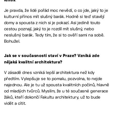
luxus
Je pravda, že lidé pořád moc nevědí, o co jde, jaký to je
kulturní přínos mít slušný barák. Hodně si teď stavějí
domy a spousta z nich si je pokazí. Asi jedině touto
cestou poznají, jaký to je rozdíl mít slušný, nebo
neslušný barák. Tedy tím, že si to ověří sami na sobě.
Bohužel.
Jak se v současnosti staví v Praze? Vzniká zde
nějaká kvalitní architektura?
V zásadě dnes vzniká lepší architektura než kdy
předtím. Vylepšuje se to pomalu, pozvolna, to nejde
najednou. Ale je tu už spousta kvalitních počinů, hlavně
od mladých tvůrců. Myslím, že u té současné generace
žáků, kteří dokončí Fakultu architektury, už to bude
vidět a cítit.