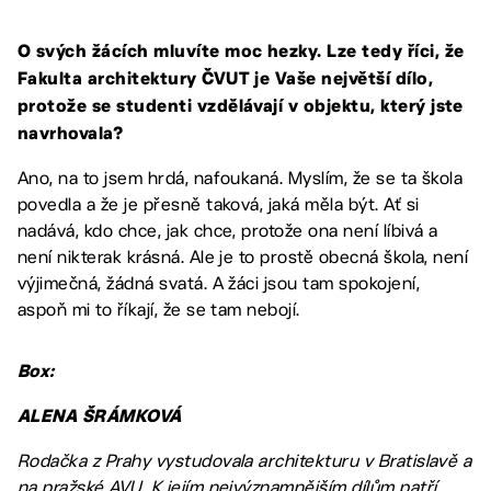
O svých žácích mluvíte moc hezky. Lze tedy říci, že
Fakulta architektury ČVUT je Vaše největší dílo,
protože se studenti vzdělávají v objektu, který jste
navrhovala?
Ano, na to jsem hrdá, nafoukaná. Myslím, že se ta škola
povedla a že je přesně taková, jaká měla být. Ať si
nadává, kdo chce, jak chce, protože ona není líbivá a
není nikterak krásná. Ale je to prostě obecná škola, není
výjimečná, žádná svatá. A žáci jsou tam spokojení,
aspoň mi to říkají, že se tam nebojí.
Box:
ALENA ŠRÁMKOVÁ
Rodačka z Prahy vystudovala architekturu v Bratislavě a
na pražské AVU. K jejím nejvýznamnějším dílům patří