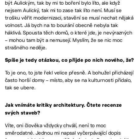
být Aulickým, tak by mi to boření bylo líto, ale když
nejsem Aulický, tak mi to zase tak líto není. Musí se
trošku věřit modernizaci, stavění se musí nechat nějaká
volnost. Já bych na to bourání obecně nebyla tak
háklivá. Spousta těch domů, o které jde, je nevýrazných
– mohou tam být a nemusejí. Myslím, že se nic moc
strašného neděje.
Spíše je tedy otázkou, co přijde po nich nového, že?
To je ono, to jste řekl velice přesně. A bohužel přicházejí
často horší domy – místo, aby se na kulturnosti přidalo,
tak se ubere.
Jak vnímáte kritiky architektury. Čtete recenze
svých staveb?
Víte, oni člověka vždycky chválí, není to moc
směrodatné. Jednou mi napsal vyčerpávající dopis