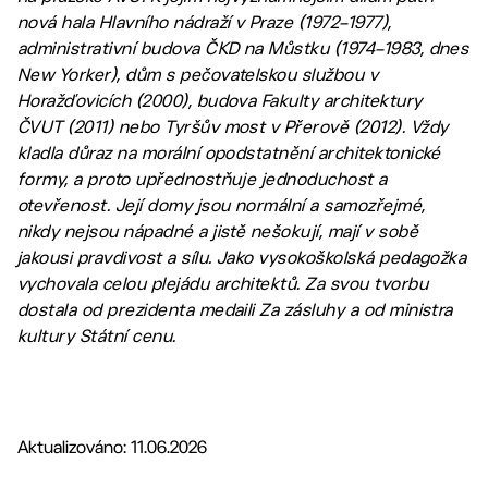
nová hala Hlavního nádraží v Praze (1972–1977),
administrativní budova ČKD na Můstku (1974–1983, dnes
New Yorker), dům s pečovatelskou službou v
Horažďovicích (2000), budova Fakulty architektury
ČVUT (2011) nebo Tyršův most v Přerově (2012). Vždy
kladla důraz
na morální opodstatnění architektonické
formy, a proto upřednostňuje jednoduchost a
otevřenost. Její
domy jsou normální a samozřejmé,
nikdy nejsou nápadné a jistě nešokují, mají v sobě
jakousi pravdivost a sílu. Jako vysokoškolská pedagožka
vychovala celou plejádu architektů. Za svou tvorbu
dostala od prezidenta medaili Za zásluhy a od ministra
kultury Státní cenu.
Aktualizováno: 11.06.2026