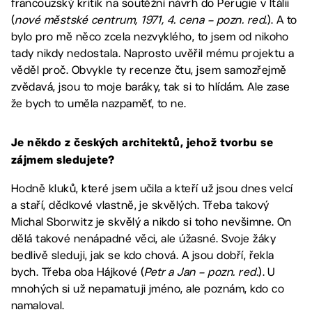
francouzský kritik na soutěžní návrh do Perugie v Itálii
(
nové městské centrum, 1971, 4. cena – pozn. red.
). A to
bylo pro mě něco zcela nezvyklého, to jsem od nikoho
tady nikdy nedostala. Naprosto uvěřil mému projektu a
věděl proč. Obvykle ty recenze čtu, jsem samozřejmě
zvědavá, jsou to moje baráky, tak si to hlídám. Ale zase
že bych to uměla nazpaměť, to ne.
Je někdo z českých architektů, jehož tvorbu se
zájmem sledujete?
Hodně kluků, které jsem učila a kteří už jsou dnes velcí
a staří, dědkové vlastně, je skvělých. Třeba takový
Michal Sborwitz je skvělý a nikdo si toho nevšimne. On
dělá takové nenápadné věci, ale úžasné. Svoje žáky
bedlivě sleduji, jak se kdo chová. A jsou dobří, řekla
bych. Třeba oba Hájkové (
Petr a Jan – pozn. red.
). U
mnohých si už nepamatuji jméno, ale poznám, kdo co
namaloval.