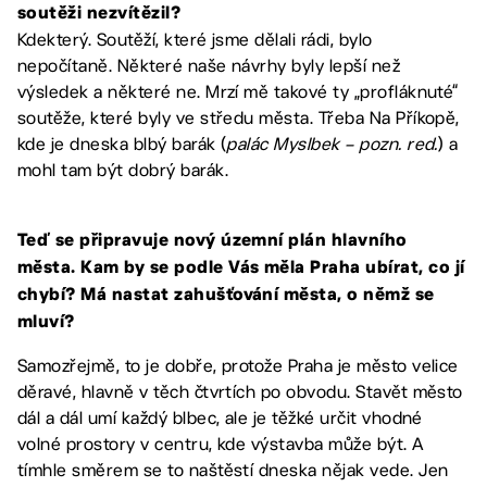
soutěži nezvítězil?
Kdekterý. Soutěží, které jsme dělali rádi, bylo
nepočítaně. Některé naše návrhy byly lepší než
výsledek a některé ne. Mrzí mě takové ty „profláknuté“
soutěže, které byly ve středu města. Třeba Na Příkopě,
kde je dneska blbý barák (
palác Myslbek – pozn. red.
) a
mohl tam být dobrý barák.
Teď se připravuje nový územní plán hlavního
města. Kam by se podle Vás měla Praha ubírat, co jí
chybí? Má nastat zahušťování města, o němž se
mluví?
Samozřejmě, to je dobře, protože Praha je město velice
děravé, hlavně v těch čtvrtích po obvodu. Stavět město
dál a dál umí každý blbec, ale je těžké určit vhodné
volné prostory v centru, kde výstavba může být. A
tímhle směrem se to naštěstí dneska nějak vede. Jen