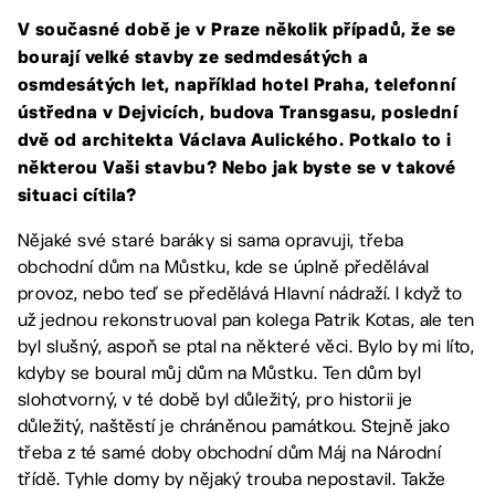
V současné době je v Praze několik případů, že se
bourají velké stavby ze sedmdesátých a
osmdesátých let, například hotel Praha, telefonní
ústředna v Dejvicích, budova Transgasu, poslední
dvě od architekta Václava Aulického. Potkalo to i
některou Vaši stavbu? Nebo jak byste se v takové
situaci cítila?
Nějaké své staré baráky si sama opravuji, třeba
obchodní dům na Můstku, kde se úplně předělával
provoz, nebo teď se předělává Hlavní nádraží. I když to
už jednou rekonstruoval pan kolega Patrik Kotas, ale ten
byl slušný, aspoň se ptal na některé věci. Bylo by mi líto,
kdyby se boural můj dům na Můstku. Ten dům byl
slohotvorný, v té době byl důležitý, pro historii je
důležitý, naštěstí je chráněnou památkou. Stejně jako
třeba z té samé doby obchodní dům Máj na Národní
třídě. Tyhle domy by nějaký trouba nepostavil. Takže