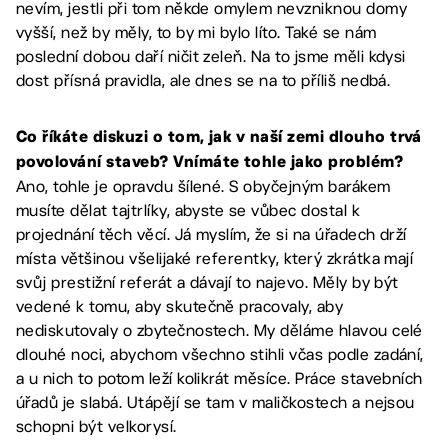
nevím, jestli při tom někde omylem nevzniknou domy
vyšší, než by měly, to by mi bylo líto. Také se nám
poslední dobou daří ničit zeleň. Na to jsme měli kdysi
dost přísná pravidla, ale dnes se na to příliš nedbá.
Co říkáte diskuzi o tom, jak v naší zemi dlouho trvá
povolování staveb? Vnímáte tohle jako problém?
Ano, tohle je opravdu šílené. S obyčejným barákem
musíte dělat tajtrlíky, abyste se vůbec dostal k
projednání těch věcí. Já myslím, že si na úřadech drží
místa většinou všelijaké referentky, který zkrátka mají
svůj prestižní referát a dávají to najevo. Měly by být
vedené k tomu, aby skutečně pracovaly, aby
nediskutovaly o zbytečnostech. My děláme hlavou celé
dlouhé noci, abychom všechno stihli včas podle zadání,
a u nich to potom leží kolikrát měsíce. Práce stavebních
úřadů je slabá. Utápějí se tam v maličkostech a nejsou
schopni být velkorysí.