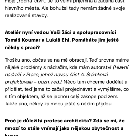
moje „rodná“ čtvrť. Je to velmi příjemná a žádaná část
hlavního města. Ale bohužel tady nemám žádné svoje
realizované stavby.
Ateliér nyní vedou Vaši žáci a spolupracovníci
Tomáš Koumar a Lukáš Ehl. Pomáháte jim ještě
někdy s prací?
Trošku ano, občas se na mě obracejí. Teď zrovna máme
nějaké problémy s nádražím, kde mám autorství
(Hlavní
nádraží v Praze, jehož novou část A. Šrámková
projektovala – pozn. red.).
Něco tam chceme dodělat a
přidělat, teď jsme to začali projednávat a vymýšlíme, co
s tím objektem, až se jednou celý zakope pod zem.
Takže ano, někdy za mnou ještě s něčím přijdou.
Proč je důležitá profese architekta? Zdá se mi, že
mnozí to stále vnímají jako nějakou zbytečnost a
.