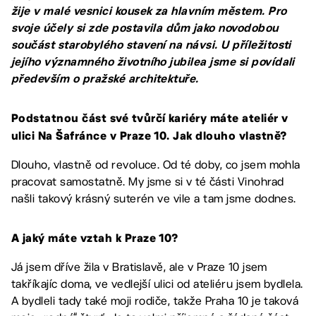
žije v malé vesnici kousek za hlavním městem. Pro
svoje účely si zde postavila dům jako novodobou
součást starobylého stavení na návsi. U příležitosti
jejího významného životního jubilea jsme si povídali
především o pražské architektuře.
Podstatnou část své tvůrčí kariéry máte ateliér v
ulici Na Šafránce v Praze 10. Jak dlouho vlastně?
Dlouho, vlastně od revoluce. Od té doby, co jsem mohla
pracovat samostatně. My jsme si v té části Vinohrad
našli takový krásný suterén ve vile a tam jsme dodnes.
A jaký máte vztah k Praze 10?
Já jsem dříve žila v Bratislavě, ale v Praze 10 jsem
takříkajíc doma, ve vedlejší ulici od ateliéru jsem bydlela.
A bydleli tady také moji rodiče, takže Praha 10 je taková