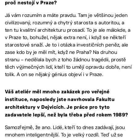
proč nestojí v Praze?
Já vám rozumím a máte pravdu. Tam je většinou jeden
civilizovaný, rozumný a chytrý starosta s autoritou, a
ten tu kvalitní architekturu prosadí. To je ale málokde, a
v Praze to, bohužel, nějak extra není, i když se někteří
starostové snaží. Je to i otázka investičních peněz, ale
zase kdo by je měl mít, když ne Praha? Na druhou
stranu – nedělala bych z toho žádnou tragédii, prostě
těch výjimečných lidí, kteří to umějí opravdu dobře, není
tolik. A on se nějaký génius objeví i v Praze.
Váš ateliér měl mnoho zakázek pro veřejné
instituce, naposledy jste navrhovala Fakultu
architektury v Dejvicích. Je práce pro tyto
zadavatele lepší, než byla třeba před rokem 1989?
Samozřejmě, že ano. Lidé, kteří to dnes zadávají, jsou
mnohem inteligentnější. To je velký rozdíl. Teď už se