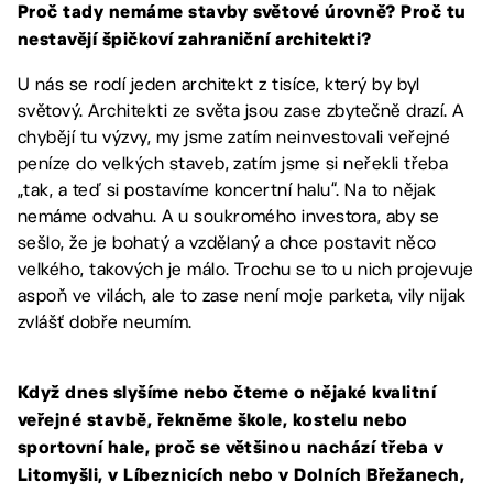
Proč tady nemáme stavby světové úrovně? Proč tu
nestavějí špičkoví zahraniční architekti?
U nás se rodí jeden architekt z tisíce, který by byl
světový. Architekti ze světa jsou zase zbytečně drazí. A
chybějí tu výzvy, my jsme zatím neinvestovali veřejné
peníze do velkých staveb, zatím jsme si neřekli třeba
„tak, a teď si postavíme koncertní halu“. Na to nějak
nemáme odvahu. A u soukromého investora, aby se
sešlo, že je bohatý a vzdělaný a chce postavit něco
velkého, takových je málo. Trochu se to u nich projevuje
aspoň ve vilách, ale to zase není moje parketa, vily nijak
zvlášť dobře neumím.
Když dnes slyšíme nebo čteme o nějaké kvalitní
veřejné stavbě, řekněme škole, kostelu nebo
sportovní hale, proč se většinou nachází třeba v
Litomyšli, v Líbeznicích nebo v Dolních Břežanech,