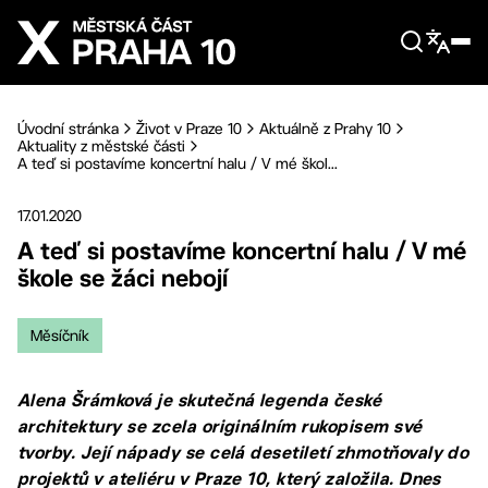
Přejít na hlavní obsah
Úvodní stránka
Život v Praze 10
Aktuálně z Prahy 10
Aktuality z městské části
A teď si postavíme koncertní halu / V mé škol...
17.01.2020
A teď si postavíme koncertní halu / V mé
škole se žáci nebojí
Měsíčník
Alena Šrámková je skutečná legenda české
architektury se zcela originálním rukopisem své
tvorby. Její nápady se celá desetiletí zhmotňovaly do
projektů v ateliéru v Praze 10, který založila. Dnes