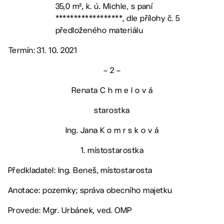
35,0 m², k. ú. Michle, s paní
******************, dle přílohy č. 5
předloženého materiálu
Termín: 31. 10. 2021
– 2 –
Renata C h m e l o v á
starostka
Ing. Jana K o m r s k o v á
1. místostarostka
Předkladatel: Ing. Beneš, místostarosta
Anotace: pozemky; správa obecního majetku
Provede: Mgr. Urbánek, ved. OMP