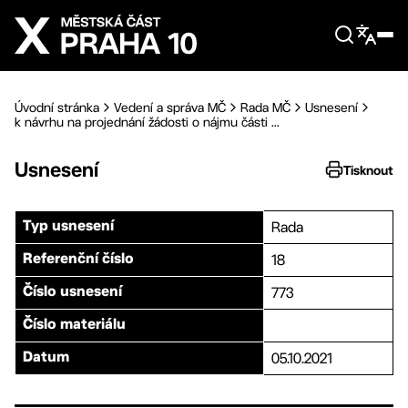
Přejít na hlavní obsah
Úvodní stránka
Vedení a správa MČ
Rada MČ
Usnesení
k návrhu na projednání žádosti o nájmu části ...
Usnesení
Tisknout
Rada
Typ usnesení
18
Referenční číslo
773
Číslo usnesení
Číslo materiálu
05.10.2021
Datum