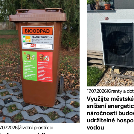
17.07.2026
|
Využijte městské
snížení energeti
náročnosti budo
udržitelné hospo
vodou
7.07.2026
|
Životní prostředí