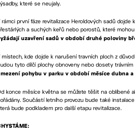
ýsadby, které se neujaly.
 rámci první fáze revitalizace Heroldových sadů dojd
řestárlých a suchých keřů nebo porostů, které mohou 
yžádají uzavření sadů v období druhé poloviny b
 místech, kde dojde k narušení travních ploch z důvod
udou tyto dílčí plochy obnoveny nebo dosety trávním
omezení pohybu v parku v období měsíce dubna a 
d konce měsíce května se můžete těšit na oblíbené ak
ořádány. Součástí letního provozu bude také instalace 
terá bude podkladem pro další etapu revitalizace.
CHYSTÁME: