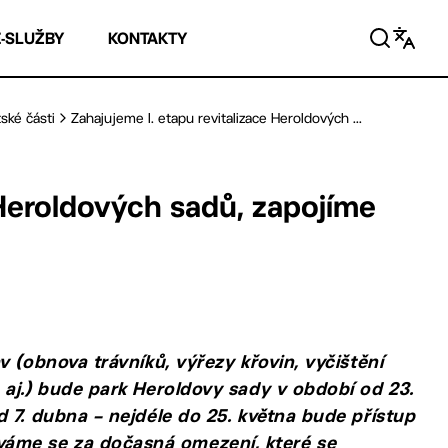
E-SLUŽBY
KONTAKTY
ské části
Zahajujeme I. etapu revitalizace Heroldových ...
 Heroldových sadů, zapojíme
 (obnova trávníků, výřezy křovin, vyčištění
 aj.) bude park Heroldovy sady v období od 23.
 7. dubna – nejdéle do 25. května bude přístup
áme se za dočasná omezení, které se