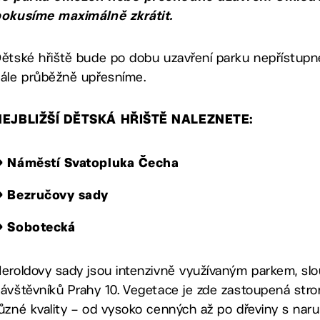
okusíme maximálně zkrátit.
ětské hřiště bude po dobu uzavření parku nepřístupné
ále průběžně upřesníme.
NEJBLIŽŠÍ DĚTSKÁ HŘIŠTĚ NALEZNETE:
→ Náměstí Svatopluka Čecha
→ Bezručovy sady
→ Sobotecká
eroldovy sady jsou intenzivně využívaným parkem, slou
ávštěvníků Prahy 10. Vegetace je zde zastoupená str
ůzné kvality – od vysoko cenných až po dřeviny s nar