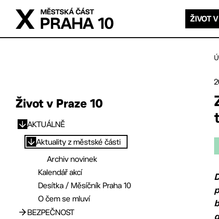
Přejít na hlavní obsah
ŽIVOT V
Ú
2
Život v Praze 10
AKTUÁLNĚ
Přejít na hlavní obsah
Aktuality z městské části
Archiv novinek
Kalendář akcí
D
Desítka / Měsíčník Praha 10
p
O čem se mluví
b
BEZPEČNOST