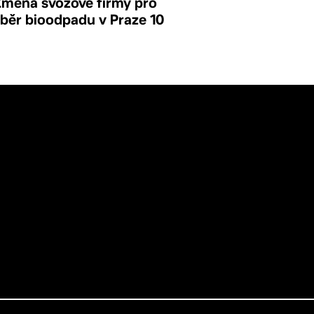
Změna svozové firmy pro
sběr bioodpadu v Praze 10