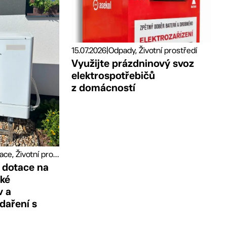
15.07.2026
|
Odpady, Životní prostředí
Využijte prázdninový svoz
elektrospotřebičů
z domácností
Granty a dotace, Životní prostředí
 dotace na
cké
v a
daření s