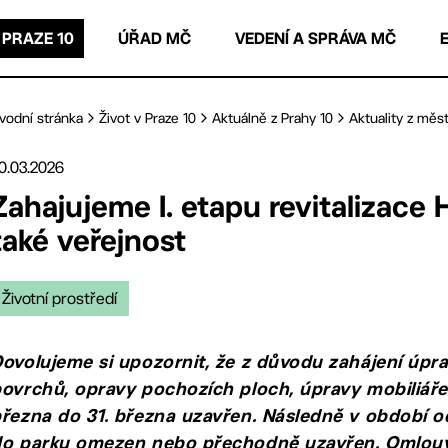
 PRAZE 10
ÚŘAD MČ
VEDENÍ A SPRÁVA MČ
vodní stránka
Život v Praze 10
Aktuálně z Prahy 10
Aktuality z měst
0.03.2026
Zahajujeme I. etapu revitalizace
také veřejnost
Životní prostředí
ovolujeme si upozornit, že z důvodu zahájení úprav
ovrchů, opravy pochozích ploch, úpravy mobiliáře
řezna do 31. března uzavřen. Následně v období od
do parku omezen nebo přechodně uzavřen. Omlouv